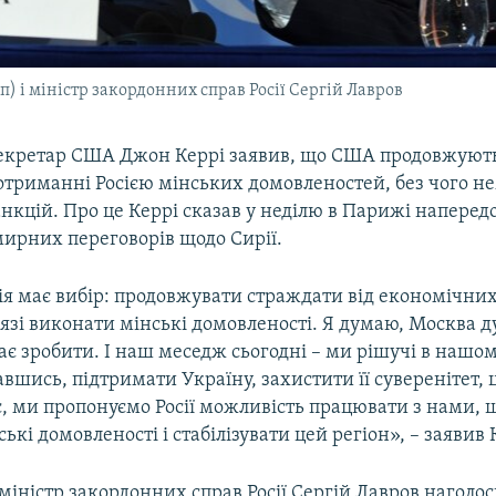
 і міністр закордонних справ Росії Сергій Лавров
кретар США Джон Керрі заявив, що США продовжують
отриманні Росією мінських домовленостей, без чого 
нкцій. Про це Керрі сказав у неділю в Парижі наперед
ирних переговорів щодо Сирії.
ія має вибір: продовжувати страждати від економічних
язі виконати мінські домовленості. Я думаю, Москва 
ає зробити. І наш меседж сьогодні – ми рішучі в нашом
авшись, підтримати Україну, захистити її суверенітет, ц
с, ми пропонуємо Росії можливість працювати з нами, 
ькі домовленості і стабілізувати цей регіон», – заявив 
 міністр закордонних справ Росії Сергій Лавров наголо