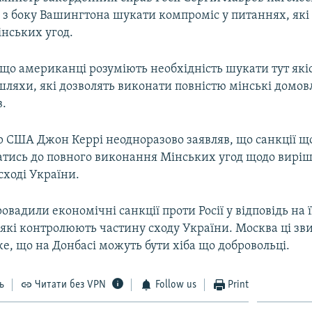
і з боку Вашингтона шукати компроміс у питаннях, які
нських угод.
що американці розуміють необхідність шукати тут які
ляхи, які дозволять виконати повністю мінські домовл
в.
 США Джон Керрі неодноразово заявляв, що санкції щ
атись до повного виконання Мінських угод щодо вирі
сході України.
овадили економічні санкції проти Росії у відповідь на 
 які контролюють частину сходу України. Москва ці з
же, що на Донбасі можуть бути хіба що добровольці.
ь
Читати без VPN
Follow us
Print