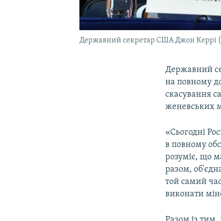
Державний секретар США Джон Керрі (п)
Державний се
на повному д
скасування са
женевських м
«Сьогодні Рос
в повному обс
розуміє, що м
разом, об'єдн
той самий ча
виконати мінс
Разом із тим,