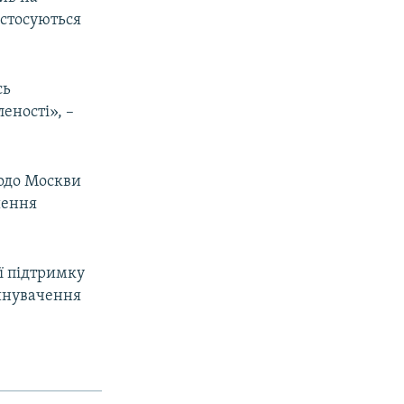
 стосуються
сь
еності», –
одо Москви
шення
її підтримку
винувачення