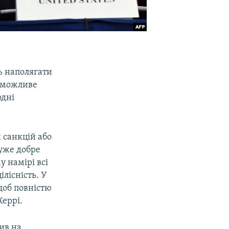
 наполягати
неможливе
одні
 санкцій або
дуже добре
у намірі всі
ілісність. У
щоб повністю
Керрі.
сив на