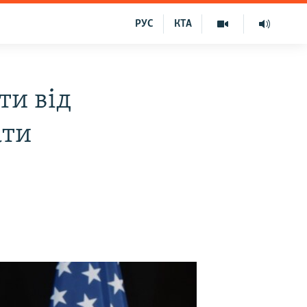
РУС
КТА
ти від
ати