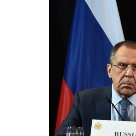
ВІДЕОУРОКИ «ELIFBE»
СВІДЧЕННЯ ОКУПАЦІЇ
УКРАЇНСЬКА ПРОБЛЕМА КРИМУ
ІНФОГРАФІКА