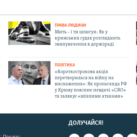
ПРАВА ЛЮДИНИ
Мить – і ти шпигун. Як у
кримських судах розглядають
звинувачення в держзраді
ПОЛІТИКА
«Короткострокова акція
перетворилася на війну на
виснаження»: Як пропаганда РФ
у Криму пояснює невдачі «СВО»
та залякує «мінними атаками»
ДОЛУЧАЙСЯ!
. Про нас