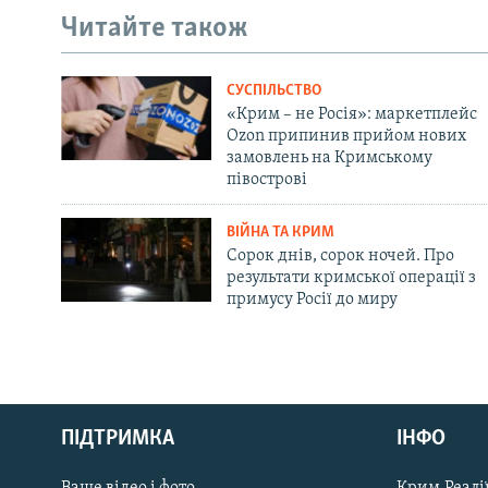
Читайте також
СУСПІЛЬСТВО
«Крим – не Росія»: маркетплейс
Ozon припинив прийом нових
замовлень на Кримському
півострові
ВІЙНА ТА КРИМ
Сорок днів, сорок ночей. Про
результати кримської операції з
примусу Росії до миру
Русский
ПІДТРИМКА
ІНФО
Qırımtatar
Ваше відео і фото
Крим.Реалії