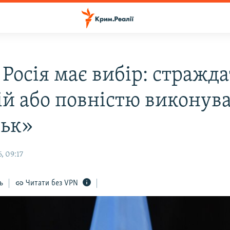
 Росія має вибір: стражда
ій або повністю виконув
ьк»
, 09:17
ь
Читати без VPN