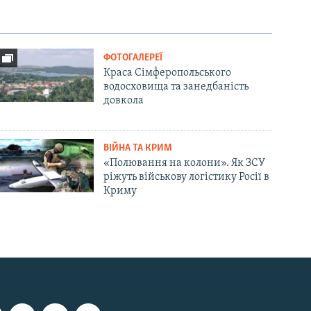
ФОТОГАЛЕРЕЇ
Краса Сімферопольського
водосховища та занедбаність
довкола
ВІЙНА ТА КРИМ
«Полювання на колони». Як ЗСУ
ріжуть військову логістику Росії в
Криму