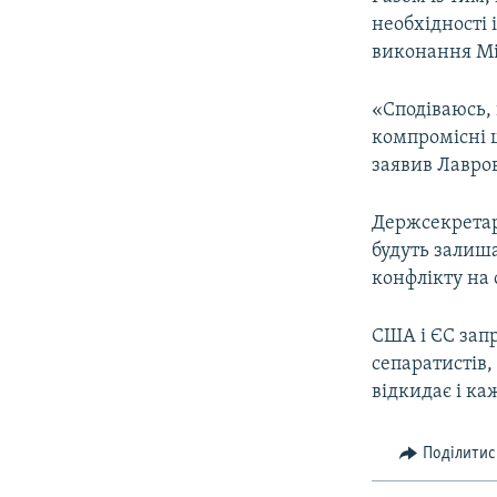
необхідності 
виконання Мі
«Сподіваюсь, 
компромісні ш
заявив Лавро
Держсекретар
будуть залиш
конфлікту на 
США і ЄС запр
сепаратистів,
відкидає і ка
Поділитис