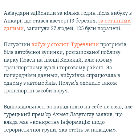
ВІДЕОУРОКИ «ELIFBE»
Русский
Авіаудари здійснили за кілька годин після вибуху в
СВІДЧЕННЯ ОКУПАЦІЇ
Анкарі, що стався ввечері 13 березня,
за останніми
Qırımtatar
УКРАЇНСЬКА ПРОБЛЕМА КРИМУ
даними
, загинули 37 людей, 125 були поранені.
ДОЛУЧАЙСЯ!
ІНФОГРАФІКА
Потужний
вибух у столиці Туреччини
прогримів
біля автобусної зупинки, розташованої поблизу
парку Гювен на площі Кизилай, ключовому
Усі сайти RFE/RL
транспортному вузлі і торговому районі. За
попередніми даними, вибухівка спрацювала в
одному з автомобілів. Полум’я охопило також
транспортні засоби поруч.
Відповідальності за напад ніхто на себе не взяв, але
турецький прем’єр Ахмет Давутоглу заявив, що
влада має «конкретну інформацію щодо
терористичної групи, яка стоїть за нападом».​