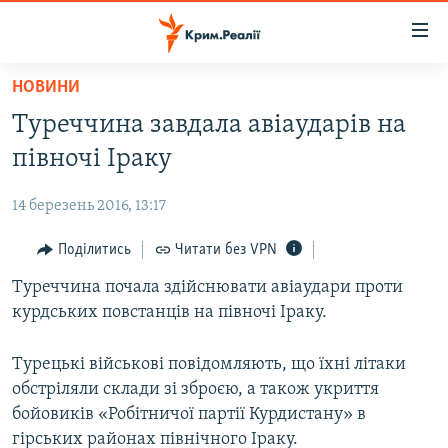
Доступність
посилання
Перейти
НОВИНИ
до
НОВИНИ
Туреччина завдала авіаударів на
основного
ВОДА.КРИМ
матеріалу
півночі Іраку
ВІДЕО ТА ФОТО
Перейти
до
14 березень 2016, 13:17
ПОЛІТИКА
основної
БЛОГИ
Поділитись
Читати без VPN
навігації
Перейти
ПОГЛЯД
Туреччина почала здійснювати авіаудари проти
до
курдських повстанців на півночі Іраку.
ІНТЕРВ'Ю
пошуку
ВСЕ ЗА ДЕНЬ
Турецькі військові повідомляють, що їхні літаки
обстріляли склади зі зброєю, а також укриття
СПЕЦПРОЕКТИ
бойовиків «Робітничої партії Курдистану» в
ЯК ОБІЙТИ БЛОКУВАННЯ
ДЕПОРТАЦІЯ
гірських районах північного Іраку.