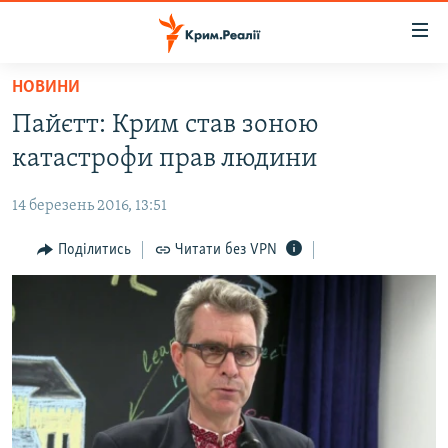
Доступність
посилання
Перейти
НОВИНИ
до
НОВИНИ
Пайєтт: Крим став зоною
основного
ВОДА.КРИМ
матеріалу
катастрофи прав людини
ВІДЕО ТА ФОТО
Перейти
до
14 березень 2016, 13:51
ПОЛІТИКА
основної
БЛОГИ
Поділитись
Читати без VPN
навігації
Перейти
ПОГЛЯД
до
ІНТЕРВ'Ю
пошуку
ВСЕ ЗА ДЕНЬ
СПЕЦПРОЕКТИ
ЯК ОБІЙТИ БЛОКУВАННЯ
ДЕПОРТАЦІЯ