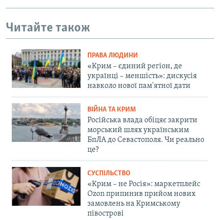
Читайте також
ПРАВА ЛЮДИНИ
«Крим – єдиний регіон, де
українці – меншість»: дискусія
навколо нової пам'ятної дати
ВІЙНА ТА КРИМ
Російська влада обіцяє закрити
морський шлях українським
БпЛА до Севастополя. Чи реально
це?
СУСПІЛЬСТВО
«Крим – не Росія»: маркетплейс
Ozon припинив прийом нових
замовлень на Кримському
півострові