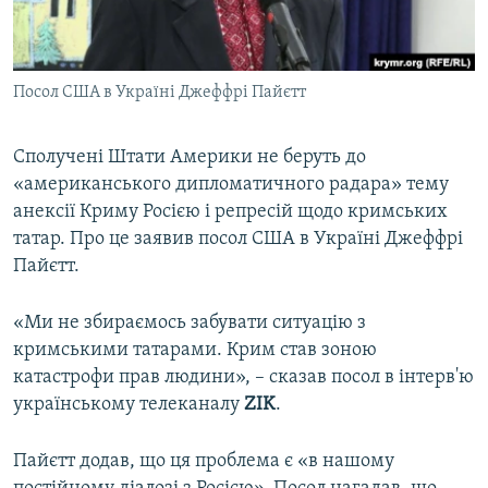
ВІДЕОУРОКИ «ELIFBE»
Русский
СВІДЧЕННЯ ОКУПАЦІЇ
Qırımtatar
Посол США в Україні Джеффрі Пайєтт
УКРАЇНСЬКА ПРОБЛЕМА КРИМУ
ДОЛУЧАЙСЯ!
ІНФОГРАФІКА
Сполучені Штати Америки не беруть до
«американського дипломатичного радара» тему
анексії Криму Росією і репресій щодо кримських
Усі сайти RFE/RL
татар. Про це заявив посол США в Україні Джеффрі
Пайєтт.
«Ми не збираємось забувати ситуацію з
кримськими татарами. Крим став зоною
катастрофи прав людини», – сказав посол в інтерв'ю
українському телеканалу
ZIK
.
Пайєтт додав, що ця проблема є «в нашому