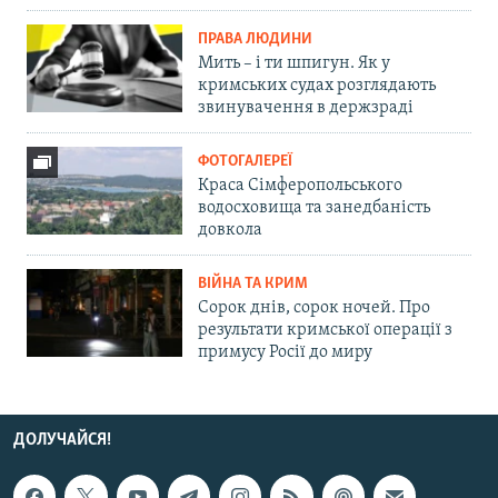
ПРАВА ЛЮДИНИ
Мить – і ти шпигун. Як у
кримських судах розглядають
звинувачення в держзраді
ФОТОГАЛЕРЕЇ
Краса Сімферопольського
водосховища та занедбаність
довкола
ВІЙНА ТА КРИМ
Сорок днів, сорок ночей. Про
результати кримської операції з
примусу Росії до миру
ДОЛУЧАЙСЯ!