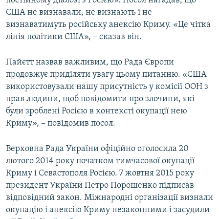
постійному діалозі з Росією». Посол нагадав, що
США не визнавали, не визнають і не
визнаватимуть російську анексію Криму. «Це чітка
лінія політики США», – сказав він.
Пайєтт назвав важливим, що Рада Європи
продовжує приділяти увагу цьому питанню. «США
використовували нашу присутність у комісії ООН з
прав людини, щоб повідомити про злочини, які
були зроблені Росією в контексті окупації нею
Криму», – повідомив посол.
Верховна Рада України офіційно оголосила 20
лютого 2014 року початком тимчасової окупації
Криму і Севастополя Росією. 7 жовтня 2015 року
президент України Петро Порошенко підписав
відповідний закон. Міжнародні організації визнали
окупацію і анексію Криму незаконними і засудили