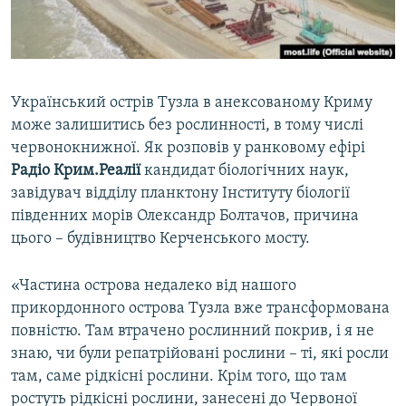
ВІДЕОУРОКИ «ELIFBE»
Русский
СВІДЧЕННЯ ОКУПАЦІЇ
Qırımtatar
УКРАЇНСЬКА ПРОБЛЕМА КРИМУ
Український острів Тузла в анексованому Криму
ДОЛУЧАЙСЯ!
ІНФОГРАФІКА
може залишитись без рослинності, в тому числі
червонокнижної. Як розповів у ранковому ефірі
Радіо Крим.Реалії
кандидат біологічних наук,
завідувач відділу планктону Інституту біології
Усі сайти RFE/RL
південних морів Олександр Болтачов, причина
цього – будівництво Керченського мосту.
«Частина острова недалеко від нашого
прикордонного острова Тузла вже трансформована
повністю. Там втрачено рослинний покрив, і я не
знаю, чи були репатрійовані рослини – ті, які росли
там, саме рідкісні рослини. Крім того, що там
ростуть рідкісні рослини, занесені до Червоної