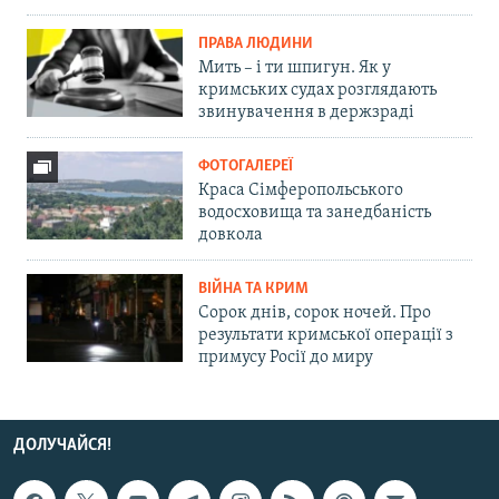
ПРАВА ЛЮДИНИ
Мить – і ти шпигун. Як у
кримських судах розглядають
звинувачення в держзраді
ФОТОГАЛЕРЕЇ
Краса Сімферопольського
водосховища та занедбаність
довкола
ВІЙНА ТА КРИМ
Сорок днів, сорок ночей. Про
результати кримської операції з
примусу Росії до миру
ДОЛУЧАЙСЯ!