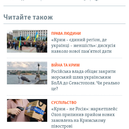
Читайте також
ПРАВА ЛЮДИНИ
«Крим – єдиний регіон, де
українці – меншість»: дискусія
навколо нової пам'ятної дати
ВІЙНА ТА КРИМ
Російська влада обіцяє закрити
морський шлях українським
БпЛА до Севастополя. Чи реально
це?
СУСПІЛЬСТВО
«Крим – не Росія»: маркетплейс
Ozon припинив прийом нових
замовлень на Кримському
півострові