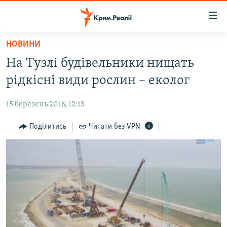
Доступність
посилання
Перейти
НОВИНИ
до
НОВИНИ
На Тузлі будівельники нищать
основного
ВОДА.КРИМ
матеріалу
рідкісні види рослин – еколог
ВІДЕО ТА ФОТО
Перейти
до
15 березень 2016, 12:13
ПОЛІТИКА
основної
БЛОГИ
Поділитись
Читати без VPN
навігації
Перейти
ПОГЛЯД
до
ІНТЕРВ'Ю
пошуку
ВСЕ ЗА ДЕНЬ
СПЕЦПРОЕКТИ
ЯК ОБІЙТИ БЛОКУВАННЯ
ДЕПОРТАЦІЯ