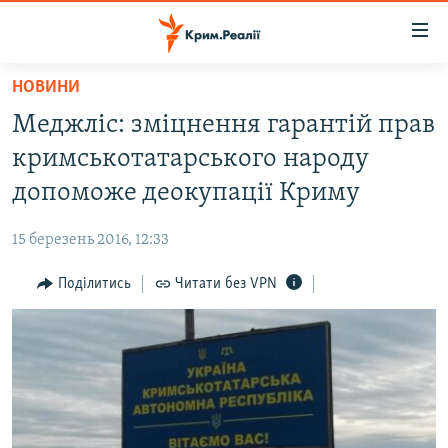
Доступність
посилання
Перейти
НОВИНИ
до
НОВИНИ
Меджліс: зміцнення гарантій прав
основного
ВОДА.КРИМ
матеріалу
кримськотатарського народу
ВІДЕО ТА ФОТО
Перейти
допоможе деокупації Криму
до
ПОЛІТИКА
основної
15 березень 2016, 12:33
БЛОГИ
навігації
Перейти
Поділитись
Читати без VPN
ПОГЛЯД
до
ІНТЕРВ'Ю
пошуку
ВСЕ ЗА ДЕНЬ
СПЕЦПРОЕКТИ
ЯК ОБІЙТИ БЛОКУВАННЯ
ДЕПОРТАЦІЯ