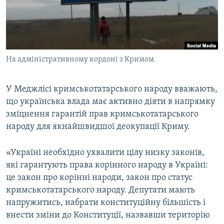
ВІДЕОУРОКИ «ELIFBE»
Русский
СВІДЧЕННЯ ОКУПАЦІЇ
Qırımtatar
УКРАЇНСЬКА ПРОБЛЕМА КРИМУ
На адміністративному кордоні з Кримом
ДОЛУЧАЙСЯ!
ІНФОГРАФІКА
У Меджлісі кримськотатарського народу вважають,
що українська влада має активно діяти в напрямку
Усі сайти RFE/RL
зміцнення гарантій прав кримськотатарського
народу для якнайшвидшої деокупації Криму.
«Україні необхідно ухвалити цілу низку законів,
які гарантують права корінного народу в Україні:
це закон про корінні народи, закон про статус
кримськотатарського народу. Депутати мають
напружитись, набрати конституційну більшість і
внести зміни до Конституції, назвавши територію