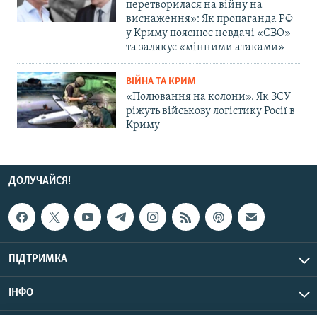
перетворилася на війну на
виснаження»: Як пропаганда РФ
у Криму пояснює невдачі «СВО»
та залякує «мінними атаками»
ВІЙНА ТА КРИМ
«Полювання на колони». Як ЗСУ
ріжуть військову логістику Росії в
Криму
ДОЛУЧАЙСЯ!
ПІДТРИМКА
ІНФО