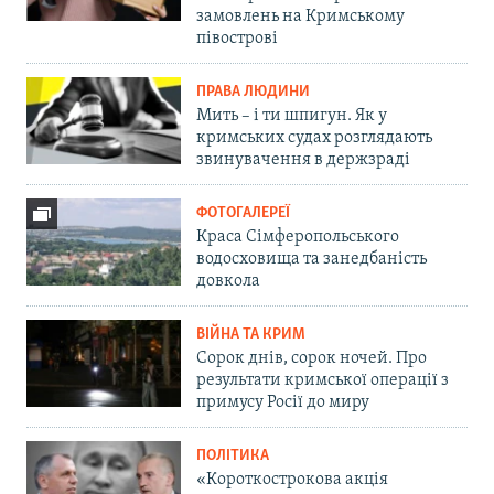
замовлень на Кримському
півострові
ПРАВА ЛЮДИНИ
Мить – і ти шпигун. Як у
кримських судах розглядають
звинувачення в держзраді
ФОТОГАЛЕРЕЇ
Краса Сімферопольського
водосховища та занедбаність
довкола
ВІЙНА ТА КРИМ
Сорок днів, сорок ночей. Про
результати кримської операції з
примусу Росії до миру
ПОЛІТИКА
«Короткострокова акція