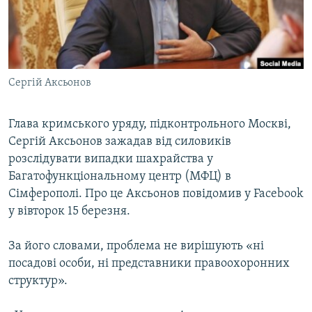
ВІДЕОУРОКИ «ELIFBE»
Русский
СВІДЧЕННЯ ОКУПАЦІЇ
Qırımtatar
УКРАЇНСЬКА ПРОБЛЕМА КРИМУ
Сергій Аксьонов
ДОЛУЧАЙСЯ!
ІНФОГРАФІКА
Глава кримського уряду, підконтрольного Москві,
Сергій Аксьонов зажадав від силовиків
Усі сайти RFE/RL
розслідувати випадки шахрайства у
Багатофункціональному центр (МФЦ) в
Сімферополі. Про це Аксьонов повідомив у Facebook
у вівторок 15 березня.
За його словами, проблема не вирішують «ні
посадові особи, ні представники правоохоронних
структур».