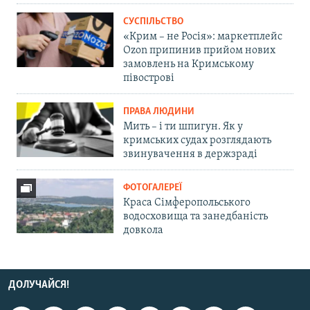
СУСПІЛЬСТВО
«Крим – не Росія»: маркетплейс
Ozon припинив прийом нових
замовлень на Кримському
півострові
ПРАВА ЛЮДИНИ
Мить – і ти шпигун. Як у
кримських судах розглядають
звинувачення в держзраді
ФОТОГАЛЕРЕЇ
Краса Сімферопольського
водосховища та занедбаність
довкола
ДОЛУЧАЙСЯ!