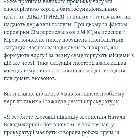
«Уже протягом великого проміжку часу ми
спостерігаємо черги в багатофункціональних
центрах, ДІБДР (ГИБДД) та інших організаціях, що
надають державні послуги. При цьому за фактом
перевірки Сімферопольського МФЦ на проспекті
Кірова виявлено низку порушень і конфліктних
ситуацій. Зафіксована діяльність шахраїв, які
формують чергу і за певну суму торгують місцями в
цій же черзі. Така ситуація спостерігалася кілька
місяців тому і такою ж залишається до сьогодні», –
повідомив Аксьонов.
Він нагадав, що центр «мав вирішити проблему
черг як таких» і зажадав реакції прокуратури.
«Я особисто сьогодні підпишу звернення Наталії
Володимирівні Поклонській. У той же час, у
прокуратурі має бути створена робоча група із