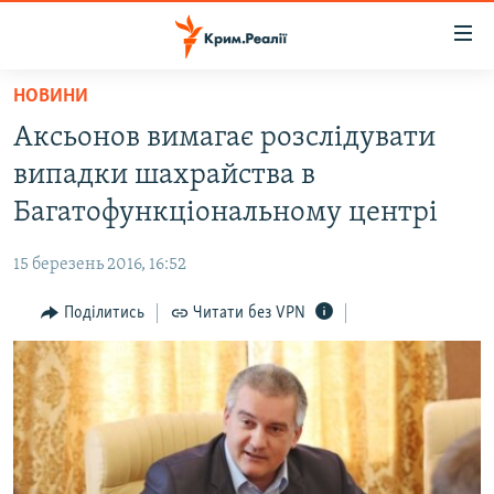
Доступність
посилання
Перейти
НОВИНИ
до
НОВИНИ
Аксьонов вимагає розслідувати
основного
ВОДА.КРИМ
матеріалу
випадки шахрайства в
ВІДЕО ТА ФОТО
Перейти
Багатофункціональному центрі
до
ПОЛІТИКА
основної
15 березень 2016, 16:52
БЛОГИ
навігації
Перейти
Поділитись
Читати без VPN
ПОГЛЯД
до
ІНТЕРВ'Ю
пошуку
ВСЕ ЗА ДЕНЬ
СПЕЦПРОЕКТИ
ЯК ОБІЙТИ БЛОКУВАННЯ
ДЕПОРТАЦІЯ