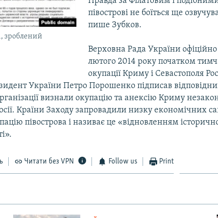
Правда за Філатовим і подібними
півострові не боїться ще озвучув
пише Зубков.
і, зроблений
Верховна Рада України офіційно
лютого 2014 року початком тимч
окупації Криму і Севастополя Рос
езидент України Петро Порошенко підписав відповідни
рганізації визнали окупацію та анексію Криму незако
Росії. Країни Заходу запровадили низку економічних са
пацію півострова і називає це «відновленням історичн
і».
ь
Читати без VPN
Follow us
Print