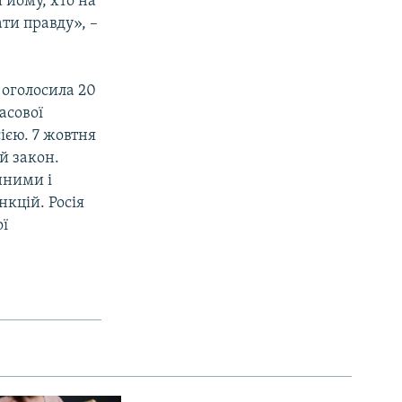
 йому, хто на
ати правду», –
 оголосила 20
асової
ією. 7 жовтня
й закон.
нними і
нкцій. Росія
ої