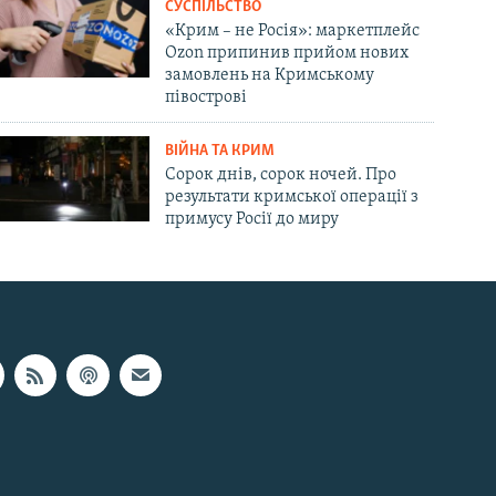
СУСПІЛЬСТВО
«Крим – не Росія»: маркетплейс
Ozon припинив прийом нових
замовлень на Кримському
півострові
ВІЙНА ТА КРИМ
Сорок днів, сорок ночей. Про
результати кримської операції з
примусу Росії до миру