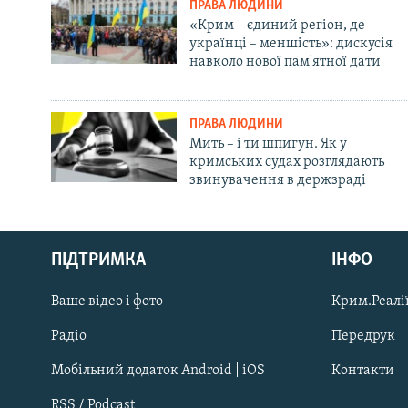
ПРАВА ЛЮДИНИ
«Крим – єдиний регіон, де
українці – меншість»: дискусія
навколо нової пам'ятної дати
ПРАВА ЛЮДИНИ
Мить – і ти шпигун. Як у
кримських судах розглядають
звинувачення в держзраді
Русский
ПІДТРИМКА
ІНФО
Qırımtatar
Ваше відео і фото
Крим.Реалії
ДОЛУЧАЙСЯ!
Радіо
Передрук
Мобільний додаток Android | iOS
Контакти
RSS / Podcast