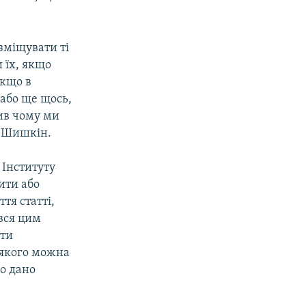
зміщувати ті
 їх, якщо
якщо в
 або ще щось,
ив чому ми
в Шишкін.
 Інституту
ити або
ття статті,
вся цим
ати
 якого можна
о дано