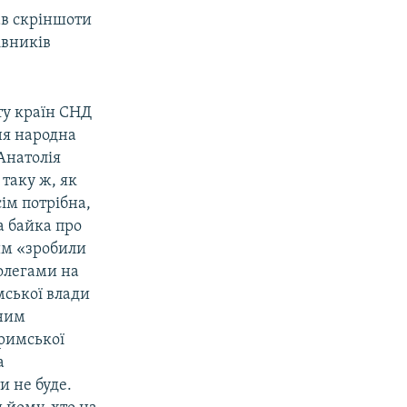
ав скріншоти
івників
ту країн СНД
ня народна
Анатолія
 таку ж, як
сім потрібна,
а байка про
им «зробили
колегами на
ської влади
ним
Кримської
а
и не буде.