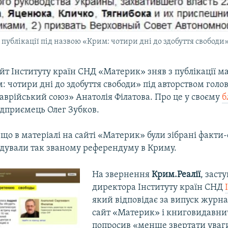
публікації під назвою «Крим: чотири дні до здобуття свободи
йт Інституту країн СНД «Материк» зняв з публікації ма
 чотири дні до здобуття свободи» під авторством голо
Таврійський союз» Анатолія Філатова. Про це у своєму
б
дприємець Олег Зубков.
 що в матеріалі на сайті «Материк» були зібрані факти
едували так званому референдуму в Криму.
На звернення
Крим.Реалії
, заст
директора Інституту країн СНД
який відповідає за випуск журнал
сайт «Материк» і книговидавнич
попросив «менше звертати уваги