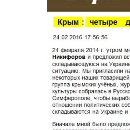
ВІДЕОУРОКИ «ELIFBE»
СВІДЧЕННЯ ОКУПАЦІЇ
УКРАЇНСЬКА ПРОБЛЕМА КРИМУ
ІНФОГРАФІКА