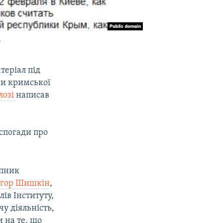
»
теріал під
ви кримської
лозі
написав
-спогади про
упник
Ігор Шишкін
,
ів Інституту,
у діяльність,
 на те, що