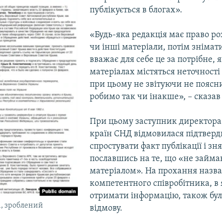
публікується в блогах».
«Будь-яка редакція має право ро
чи інші матеріали, потім знімати
вважає для себе це за потрібне, 
матеріалах містяться неточності
при цьому не звітуючи не поясн
робимо так чи інакше», – сказа
При цьому заступник директора
країн СНД відмовилася підтверд
спростувати факт публікації і зня
пославшись на те, що «не займа
матеріалом». На прохання назв
компетентного співробітника, в
отримати інформацію, також бул
і, зроблений
відмову.