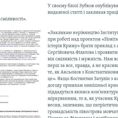
У своєму блозі Зубков опублікув
видаленої статті і закликав прац
 сміливості».
«Закликаю керівництво Інститу
при роботі над проектом «Новіт
історія Криму» брати приклад з 
Сергійовича Філатова і проявити
він сміливість і мужність. Нам в
перш за все, правда, а не красив
те, як Аксьонов з Константинов
це». Якщо Костянтин Затулін з 
догоду примхам нинішньої крим
піддадуться якимсь кон'юнктур
міркуванням, то я, як учасник 
весни, запевняю, що патріотичн
громадськість півострова мовчат