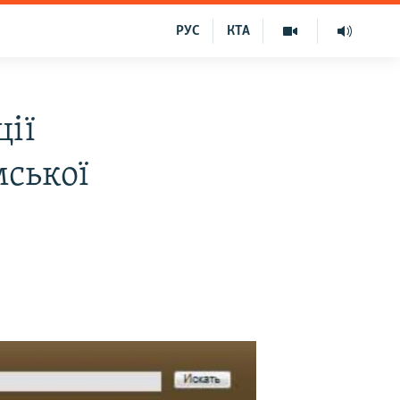
РУС
КТА
ції
ської