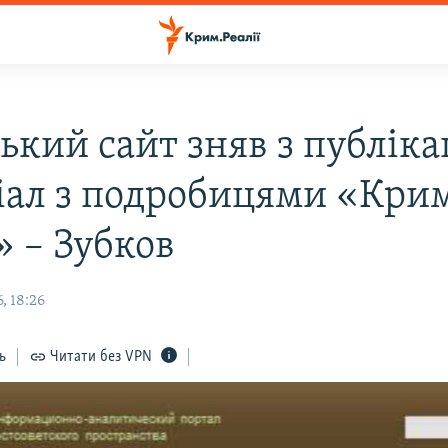
ький сайт зняв з публіка
іал з подробицями «Крим
» – Зубков
, 18:26
ь
Читати без VPN