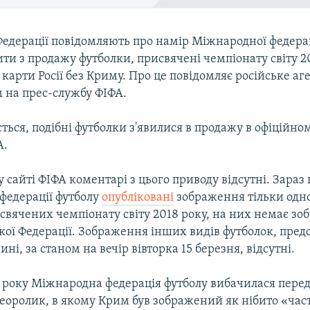
Федерації повідомляють про намір Міжнародної федера
ти з продажу футболки, присвячені чемпіонату світу 20
арти Росії без Криму. Про це повідомляє російське аг
м на прес-службу ФІФА.
ться, подібні футболки з'явилися в продажу в офіційно
А.
 сайті ФІФА коментарі з цього приводу відсутні. Зараз 
федерації футболу
опубліковані
зображення тільки одн
свячених чемпіонату світу 2018 року, на них немає з
кої Федерації. Зображення інших видів футболок, пред
ні, за станом на вечір вівторка 15 березня, відсутні.
4 року Міжнародна федерація футболу вибачилася перед
еоролик, в якому Крим був зображений як нібито «част