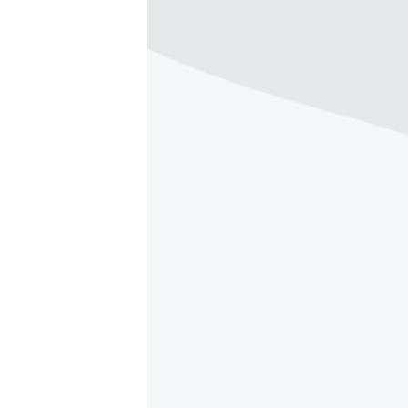
ВІДЕОУРОКИ «ELIFBE»
СВІДЧЕННЯ ОКУПАЦІЇ
УКРАЇНСЬКА ПРОБЛЕМА КРИМУ
ІНФОГРАФІКА