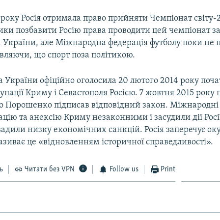
 року Росія отримала право прийняти Чемпіонат світу-20
ки позбавити Росію права проводити цей чемпіонат за 
и України, але Міжнародна федерація футболу поки не 
являючи, що спорт поза політикою.
 України офіційно оголосила 20 лютого 2014 року поч
упації Криму і Севастополя Росією. 7 жовтня 2015 року
о Порошенко підписав відповідний закон. Міжнародні 
цію та анексію Криму незаконними і засудили дії Росі
вадили низку економічних санкцій. Росія заперечує ок
називає це «відновленням історичної справедливості».
ь
Читати без VPN
Follow us
Print