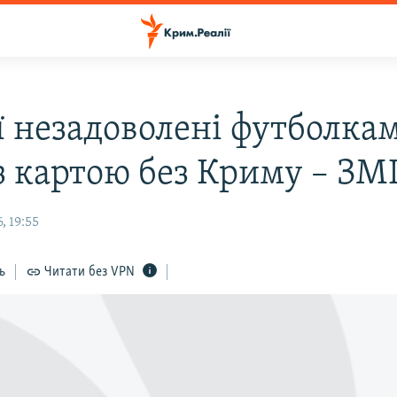
ії незадоволені футболка
з картою без Криму – ЗМ
, 19:55
ь
Читати без VPN