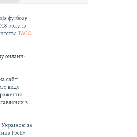
ція футболу
18 року, із
ентство
ТАСС
му онлайн-
на сайті
ого виду
ображення
ставлених в
 Україною за
ина Росії».