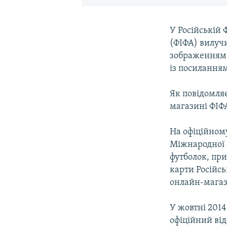
У Російській 
(ФІФА) вилучи
зображенням к
із посилання
Як повідомляє
магазині ФІФ
На офіційному
Міжнародної 
футболок, при
карти Російсь
онлайн-магази
У жовтні 201
офіційний від