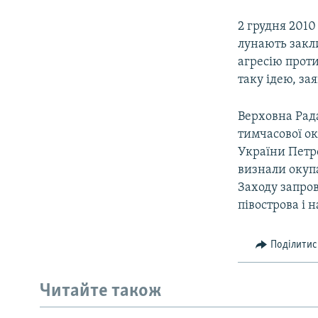
2 грудня 2010
лунають закли
агресію прот
таку ідею, за
Верховна Рада
тимчасової ок
України Петр
визнали окупа
Заходу запро
півострова і 
Поділитис
Читайте також