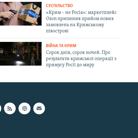
СУСПІЛЬСТВО
«Крим – не Росія»: маркетплейс
Ozon припинив прийом нових
замовлень на Кримському
півострові
ВІЙНА ТА КРИМ
Сорок днів, сорок ночей. Про
результати кримської операції з
примусу Росії до миру