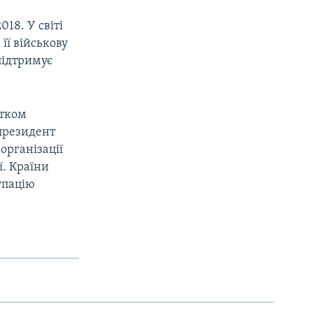
18. У світі
її військову
підтримує
атком
 президент
організації
ї. Країни
упацію