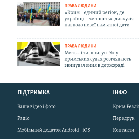
ПРАВА ЛЮДИНИ
«Крим – єдиний регіон, де
українці – меншість»: дискусія
навколо нової пам'ятної дати
ПРАВА ЛЮДИНИ
Мить – і ти шпигун. Як у
кримських судах розглядають
звинувачення в держзраді
Русский
ПІДТРИМКА
ІНФО
Qırımtatar
Ваше відео і фото
Крим.Реалії
ДОЛУЧАЙСЯ!
Радіо
Передрук
Мобільний додаток Android | iOS
Контакти