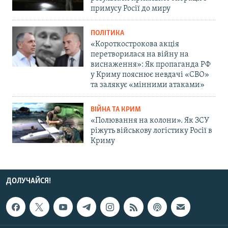
примусу Росії до миру
ПОЛІТИКА
«Короткострокова акція
перетворилася на війну на
виснаження»: Як пропаганда РФ
у Криму пояснює невдачі «СВО»
та залякує «мінними атаками»
ВІЙНА ТА КРИМ
«Полювання на колони». Як ЗСУ
ріжуть військову логістику Росії в
Криму
ДОЛУЧАЙСЯ!