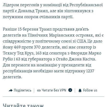
Лідером перегонів у номінації від Республіканської
партії є Дональд Трамп, але він зіштовхнувся з
потужним опором очільників партії.
Раніше 15 березня Трамп представив дев’ять
делегатів на Північних Маріанських островах, які є
співдружністю у політичному союзі зі США.Це дало
йому 469 проти 370 делегатів, які має сенатор із
Техасу Тед Круз, 163 від сенатора з Флориди Марко
Рубіо і 63 від губернатора з Огайо Джона Касіча.
Для перемоги на номінацію у президенти від
республіканців необхідно мати підтримку 1237
делегатів.
Поділитись
Читати без VPN
Follow us
Читайте також