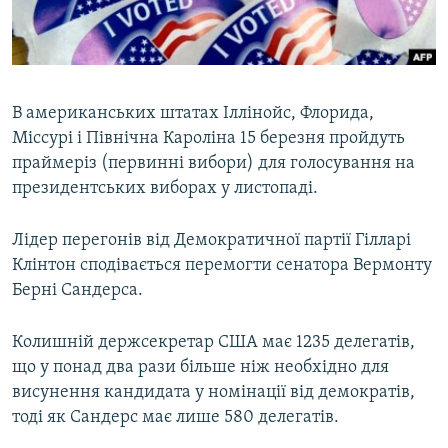
ВІДЕОУРОКИ «ELIFBE»
Русский
СВІДЧЕННЯ ОКУПАЦІЇ
Qırımtatar
УКРАЇНСЬКА ПРОБЛЕМА КРИМУ
В американських штатах Іллінойс, Флорида,
ДОЛУЧАЙСЯ!
ІНФОГРАФІКА
Міссурі і Північна Кароліна 15 березня пройдуть
праймеріз (первинні вибори) для голосування на
президентських виборах у листопаді.
Усі сайти RFE/RL
Лідер перегонів від Демократичної партії Гілларі
Клінтон сподівається перемогти сенатора Вермонту
Берні Сандерса.
Колишній держсекретар США має 1235 делегатів,
що у понад два рази більше ніж необхідно для
висунення кандидата у номінації від демократів,
тоді як Сандерс має лише 580 делегатів.