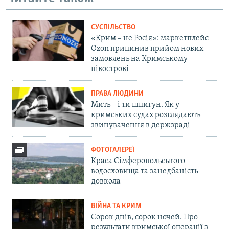
СУСПІЛЬСТВО
«Крим – не Росія»: маркетплейс
Ozon припинив прийом нових
замовлень на Кримському
півострові
ПРАВА ЛЮДИНИ
Мить – і ти шпигун. Як у
кримських судах розглядають
звинувачення в держзраді
ФОТОГАЛЕРЕЇ
Краса Сімферопольського
водосховища та занедбаність
довкола
ВІЙНА ТА КРИМ
Сорок днів, сорок ночей. Про
результати кримської операції з