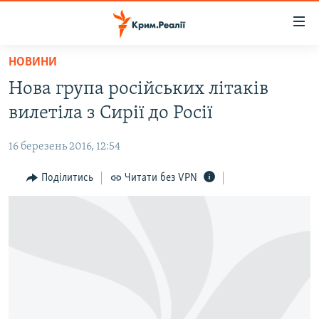
Доступність
посилання
Перейти
НОВИНИ
до
НОВИНИ
Нова група російських літаків
основного
ВОДА.КРИМ
матеріалу
вилетіла з Сирії до Росії
ВІДЕО ТА ФОТО
Перейти
до
16 березень 2016, 12:54
ПОЛІТИКА
основної
БЛОГИ
Поділитись
Читати без VPN
навігації
Перейти
ПОГЛЯД
до
ІНТЕРВ'Ю
пошуку
ВСЕ ЗА ДЕНЬ
СПЕЦПРОЕКТИ
ЯК ОБІЙТИ БЛОКУВАННЯ
ДЕПОРТАЦІЯ