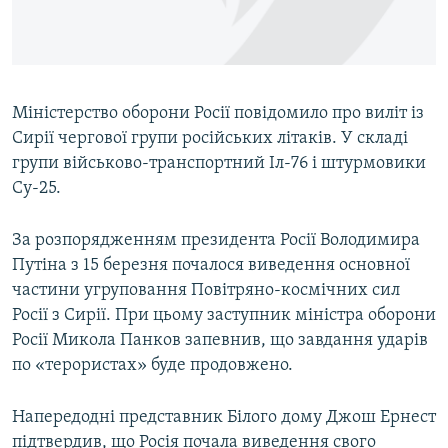
ВІДЕОУРОКИ «ELIFBE»
Русский
СВІДЧЕННЯ ОКУПАЦІЇ
Qırımtatar
УКРАЇНСЬКА ПРОБЛЕМА КРИМУ
Міністерство оборони Росії повідомило про виліт із
ДОЛУЧАЙСЯ!
ІНФОГРАФІКА
Сирії чергової групи російських літаків. У складі
групи військово-транспортний Іл-76 і штурмовики
Су-25.
Усі сайти RFE/RL
За розпорядженням президента Росії Володимира
Путіна з 15 березня почалося виведення основної
частини угруповання Повітряно-космічних сил
Росії з Сирії. При цьому заступник міністра оборони
Росії Микола Панков запевнив, що завдання ударів
по «терористах» буде продовжено.
Напередодні представник Білого дому Джош Ернест
підтвердив, що Росія почала виведення свого