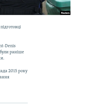
підготовці
nt-Denis
 були раніше
ми.
ада 2015 року
вання