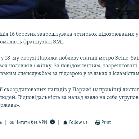
ція 16 березня заарештувала чотирьох підозрюваних у 
домляють французькі ЗМІ.
 у 18-му окрузі Парижа поблизу станції метро Seine-Sai
ох чоловіків і жінку. За повідомленням, заарештовані
зьким спецслужбам за підозрою у зв’язках з ісламіста
ії скоординованих нападів у Парижі наприкінці листоп
людей. Відповідальність за напад взяло на себе угрупо
ержава».
ь
Читати без VPN
Follow us
Print