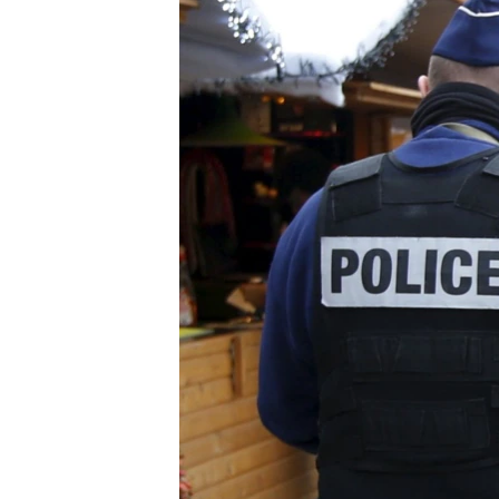
ВІДЕОУРОКИ «ELIFBE»
СВІДЧЕННЯ ОКУПАЦІЇ
УКРАЇНСЬКА ПРОБЛЕМА КРИМУ
ІНФОГРАФІКА