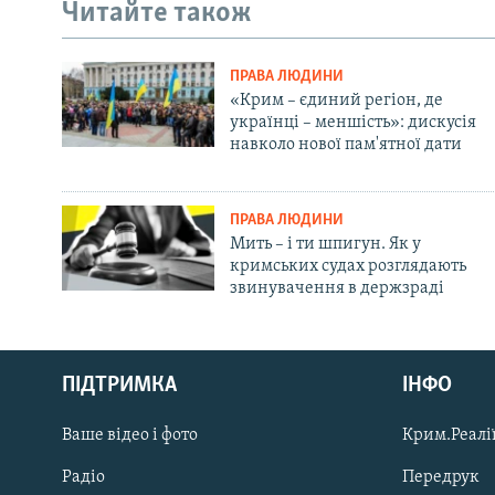
Читайте також
ПРАВА ЛЮДИНИ
«Крим – єдиний регіон, де
українці – меншість»: дискусія
навколо нової пам'ятної дати
ПРАВА ЛЮДИНИ
Мить – і ти шпигун. Як у
кримських судах розглядають
звинувачення в держзраді
Русский
ПІДТРИМКА
ІНФО
Qırımtatar
Ваше відео і фото
Крим.Реалії
ДОЛУЧАЙСЯ!
Радіо
Передрук