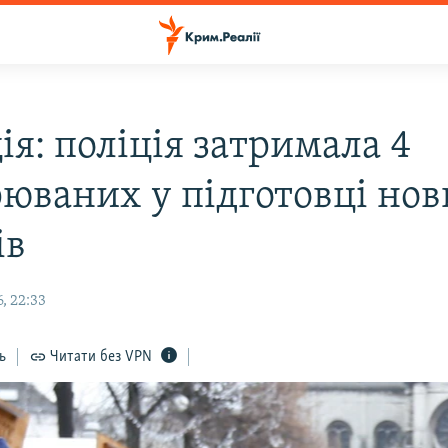
я: поліція затримала 4
рюваних у підготовці но
ів
, 22:33
ь
Читати без VPN