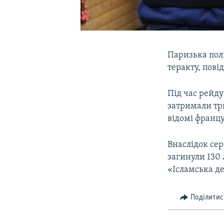
Паризька полі
теракту, пові
Під час рейду
затримали трь
відомі францу
Внаслідок сер
загинули 130 
«Ісламська д
Поділитис