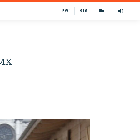
РУС
КТА
вих