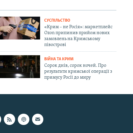
СУСПІЛЬСТВО
«Крим – не Росія»: маркетплейс
Ozon припинив прийом нових
замовлень на Кримському
півострові
ВІЙНА ТА КРИМ
Сорок днів, сорок ночей. Про
результати кримської операції з
примусу Росії до миру