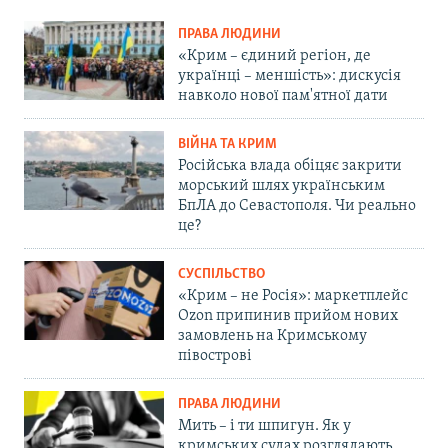
ПРАВА ЛЮДИНИ
«Крим – єдиний регіон, де
українці – меншість»: дискусія
навколо нової пам'ятної дати
ВІЙНА ТА КРИМ
Російська влада обіцяє закрити
морський шлях українським
БпЛА до Севастополя. Чи реально
це?
СУСПІЛЬСТВО
«Крим – не Росія»: маркетплейс
Ozon припинив прийом нових
замовлень на Кримському
півострові
ПРАВА ЛЮДИНИ
Мить – і ти шпигун. Як у
кримських судах розглядають