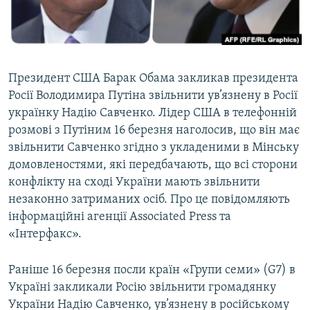
ВІДЕОУРОКИ «ELIFBE»
Русский
СВІДЧЕННЯ ОКУПАЦІЇ
Qırımtatar
УКРАЇНСЬКА ПРОБЛЕМА КРИМУ
Президент США Барак Обама закликав президента
ДОЛУЧАЙСЯ!
ІНФОГРАФІКА
Росії Володимира Путіна звільнити ув’язнену в Росії
українку Надію Савченко. Лідер США в телефонній
розмові з Путіним 16 березня наголосив, що він має
звільнити Савченко згідно з укладеними в Мінську
Усі сайти RFE/RL
домовленостями, які передбачають, що всі сторони
конфлікту на сході України мають звільнити
незаконно затриманих осіб. Про це повідомляють
інформаційні агенції Associated Press та
«Інтерфакс».
Раніше 16 березня посли країн «Групи семи» (G7) в
Україні закликали Росію звільнити громадянку
України Надію Савченко, ув’язнену в російському