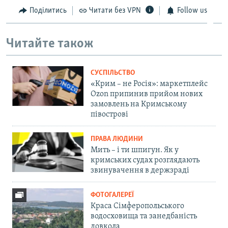
Поділитись
Читати без VPN
Follow us
Читайте також
СУСПІЛЬСТВО
«Крим – не Росія»: маркетплейс
Ozon припинив прийом нових
замовлень на Кримському
півострові
ПРАВА ЛЮДИНИ
Мить – і ти шпигун. Як у
кримських судах розглядають
звинувачення в держзраді
ФОТОГАЛЕРЕЇ
Краса Сімферопольського
водосховища та занедбаність
довкола