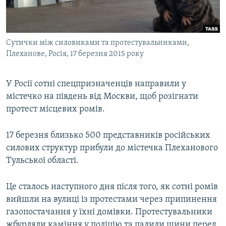
ВІДЕОУРОКИ «ELIFBE»
Русский
СВІДЧЕННЯ ОКУПАЦІЇ
Qırımtatar
Сутички між силовиками та протестувальниками,
УКРАЇНСЬКА ПРОБЛЕМА КРИМУ
Плеханове, Росія, 17 березня 2015 року
ДОЛУЧАЙСЯ!
ІНФОГРАФІКА
У Росії сотні спецпризначенців направили у
містечко на південь від Москви, щоб розігнати
протест місцевих ромів.
Усі сайти RFE/RL
17 березня близько 500 представників російських
силових структур прибули до містечка Плеханового
Тульської області.
Це сталось наступного дня після того, як сотні ромів
вийшли на вулиці із протестами через припинення
газопостачання у їхні домівки. Протестувальники
жбурляли каміння у поліцію та палили шини перед