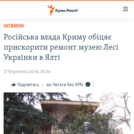
Доступність
посилання
Перейти
НОВИНИ
до
НОВИНИ
Російська влада Криму обіцяє
основного
ВОДА.КРИМ
матеріалу
прискорити ремонт музею Лесі
ВІДЕО ТА ФОТО
Перейти
Українки в Ялті
до
ПОЛІТИКА
основної
17 березень 2016, 18:36
БЛОГИ
навігації
Перейти
Поділитись
Читати без VPN
ПОГЛЯД
до
ІНТЕРВ'Ю
пошуку
ВСЕ ЗА ДЕНЬ
СПЕЦПРОЕКТИ
ЯК ОБІЙТИ БЛОКУВАННЯ
ДЕПОРТАЦІЯ