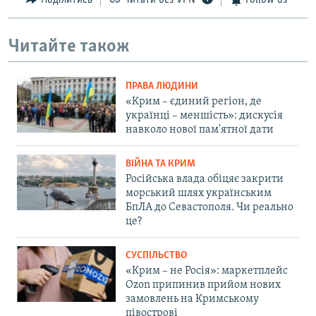
Поділитись
Читати без VPN
Follow us
Читайте також
ПРАВА ЛЮДИНИ
«Крим – єдиний регіон, де
українці – меншість»: дискусія
навколо нової пам'ятної дати
ВІЙНА ТА КРИМ
Російська влада обіцяє закрити
морський шлях українським
БпЛА до Севастополя. Чи реально
це?
СУСПІЛЬСТВО
«Крим – не Росія»: маркетплейс
Ozon припинив прийом нових
замовлень на Кримському
півострові