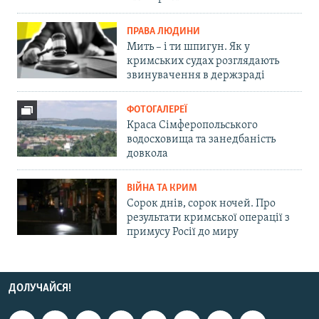
ПРАВА ЛЮДИНИ
Мить – і ти шпигун. Як у
кримських судах розглядають
звинувачення в держзраді
ФОТОГАЛЕРЕЇ
Краса Сімферопольського
водосховища та занедбаність
довкола
ВІЙНА ТА КРИМ
Сорок днів, сорок ночей. Про
результати кримської операції з
примусу Росії до миру
ДОЛУЧАЙСЯ!