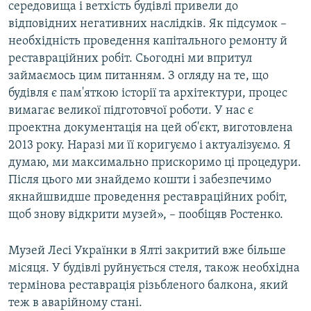
середовища і ветхість будівлі привели до
відповідних негативних наслідків. Як підсумок –
необхідність проведення капітального ремонту й
реставраційних робіт. Сьогодні ми впритул
займаємось цим питанням. З огляду на те, що
будівля є пам'яткою історії та архітектури, процес
вимагає великої підготовчої роботи. У нас є
проектна документація на цей об'єкт, виготовлена
2013 року. Наразі ми її коригуємо і актуалізуємо. Я
думаю, ми максимально прискоримо ці процедури.
Після цього ми знайдемо кошти і забезпечимо
якнайшвидше проведення реставраційних робіт,
щоб знову відкрити музей», – пообіцяв Ростенко.
Музей Лесі Українки в Ялті закритий вже більше
місяця. У будівлі руйнується стеля, також необхідна
термінова реставрація різьбленого балкона, який
теж в аварійному стані.