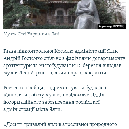
ВІДЕОУРОКИ «ELIFBE»
Русский
СВІДЧЕННЯ ОКУПАЦІЇ
Qırımtatar
УКРАЇНСЬКА ПРОБЛЕМА КРИМУ
Музей Лесі Українки в Ялті
ДОЛУЧАЙСЯ!
ІНФОГРАФІКА
Глава підконтрольної Кремлю адміністрації Ялти
Андрій Ростенко спільно з фахівцями департаменту
Усі сайти RFE/RL
архітектури та містобудування 15 березня відвідав
музей Лесі Українки, який наразі закритий.
Ростенко пообіцяв відремонтувати будівлю і
відновити роботу музею, повідомляє відділ
інформаційного забезпечення російської
адміністрації міста Ялти.
«Досить тривалий вплив агресивної природного