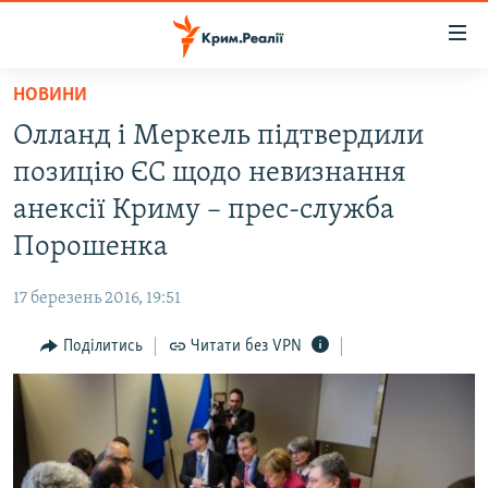
Доступність
посилання
Перейти
НОВИНИ
до
НОВИНИ
Олланд і Меркель підтвердили
основного
ВОДА.КРИМ
матеріалу
позицію ЄС щодо невизнання
ВІДЕО ТА ФОТО
Перейти
анексії Криму – прес-служба
до
ПОЛІТИКА
Порошенка
основної
БЛОГИ
навігації
17 березень 2016, 19:51
Перейти
ПОГЛЯД
до
Поділитись
Читати без VPN
ІНТЕРВ'Ю
пошуку
ВСЕ ЗА ДЕНЬ
СПЕЦПРОЕКТИ
ЯК ОБІЙТИ БЛОКУВАННЯ
ДЕПОРТАЦІЯ