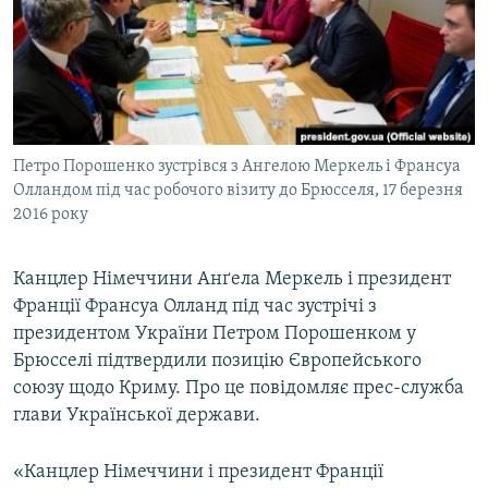
ВІДЕОУРОКИ «ELIFBE»
Русский
СВІДЧЕННЯ ОКУПАЦІЇ
Qırımtatar
УКРАЇНСЬКА ПРОБЛЕМА КРИМУ
ДОЛУЧАЙСЯ!
ІНФОГРАФІКА
Петро Порошенко зустрівся з Ангелою Меркель і Франсуа
Олландом під час робочого візиту до Брюсселя, 17 березня
2016 року
Усі сайти RFE/RL
Канцлер Німеччини Анґела Меркель і президент
Франції Франсуа Олланд під час зустрічі з
президентом України Петром Порошенком у
Брюсселі підтвердили позицію Європейського
союзу щодо Криму. Про це повідомляє прес-служба
глави Української держави.
«Канцлер Німеччини і президент Франції