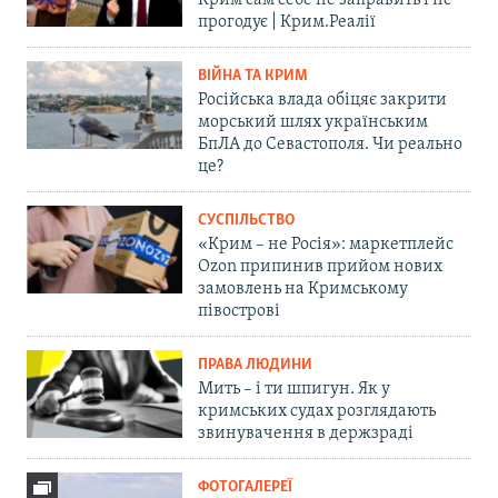
Крим сам себе не заправить і не
прогодує | Крим.Реалії
ВІЙНА ТА КРИМ
Російська влада обіцяє закрити
морський шлях українським
БпЛА до Севастополя. Чи реально
це?
СУСПІЛЬСТВО
«Крим – не Росія»: маркетплейс
Ozon припинив прийом нових
замовлень на Кримському
півострові
ПРАВА ЛЮДИНИ
Мить – і ти шпигун. Як у
кримських судах розглядають
звинувачення в держзраді
ФОТОГАЛЕРЕЇ