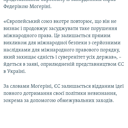
ВІДЕОУРОКИ «ELIFBE»
Федерікою Моґеріні.
Русский
СВІДЧЕННЯ ОКУПАЦІЇ
Qırımtatar
«Європейський союз вкотре повторює, що він не
УКРАЇНСЬКА ПРОБЛЕМА КРИМУ
визнає і продовжує засуджувати таке порушення
міжнародного права. Це залишається прямим
ДОЛУЧАЙСЯ!
ІНФОГРАФІКА
викликом для міжнародної безпеки з серйозними
наслідками для міжнародного правового порядку,
який захищає єдність і суверенітет усіх держав», –
Усі сайти RFE/RL
йдеться в заяві, оприлюдненій представництвом ЄС
в Україні.
За словами Моґеріні, ЄС залишається відданим ідеї
повного дотримання своєї політики невизнання,
зокрема за допомогою обмежувальних заходів.