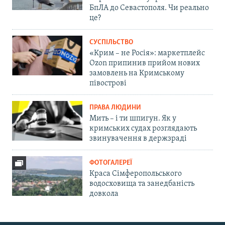
БпЛА до Севастополя. Чи реально
це?
СУСПІЛЬСТВО
«Крим – не Росія»: маркетплейс
Ozon припинив прийом нових
замовлень на Кримському
півострові
ПРАВА ЛЮДИНИ
Мить – і ти шпигун. Як у
кримських судах розглядають
звинувачення в держзраді
ФОТОГАЛЕРЕЇ
Краса Сімферопольського
водосховища та занедбаність
довкола