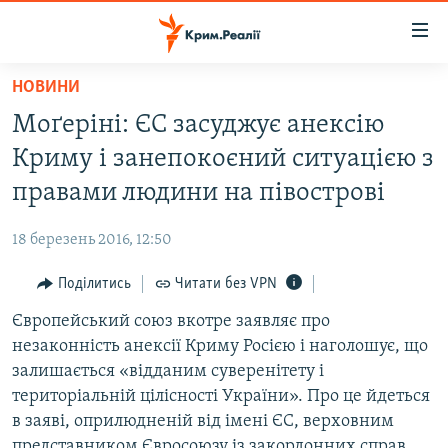
Доступність
посилання
Перейти
НОВИНИ
до
НОВИНИ
Моґеріні: ЄС засуджує анексію
основного
ВОДА.КРИМ
матеріалу
Криму і занепокоєний ситуацією з
ВІДЕО ТА ФОТО
Перейти
правами людини на півострові
до
ПОЛІТИКА
основної
18 березень 2016, 12:50
БЛОГИ
навігації
Перейти
Поділитись
Читати без VPN
ПОГЛЯД
до
Європейський союз вкотре заявляє про
ІНТЕРВ'Ю
пошуку
незаконність анексії Криму Росією і наголошує, що
ВСЕ ЗА ДЕНЬ
залишається «відданим суверенітету і
СПЕЦПРОЕКТИ
територіальній цілісності України». Про це йдеться
в заяві, оприлюдненій від імені ЄС, верховним
ЯК ОБІЙТИ БЛОКУВАННЯ
ДЕПОРТАЦІЯ
представником Євросоюзу із закордонних справ