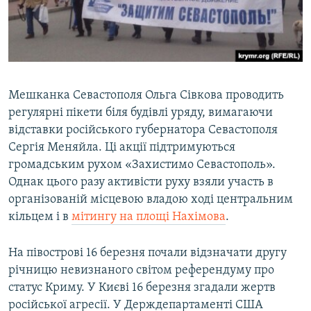
Мешканка Севастополя Ольга Сівкова проводить
регулярні пікети біля будівлі уряду, вимагаючи
відставки російського губернатора Севастополя
Сергія Меняйла. Ці акції підтримуються
громадським рухом «Захистимо Севастополь».
Однак цього разу активісти руху взяли участь в
організованій місцевою владою ході центральним
кільцем і в
мітингу на площі Нахімова
.
На півострові 16 березня почали відзначати другу
річницю невизнаного світом референдуму про
статус Криму. У Києві 16 березня згадали жертв
російської агресії. У Держдепартаменті США