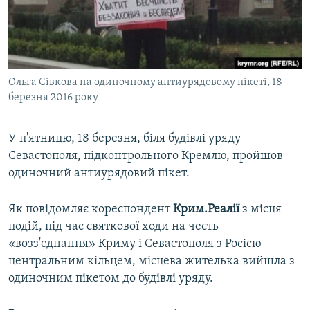
ВІДЕОУРОКИ «ELIFBE»
Русский
СВІДЧЕННЯ ОКУПАЦІЇ
Qırımtatar
УКРАЇНСЬКА ПРОБЛЕМА КРИМУ
Ольга Сівкова на одиночному антиурядовому пікеті, 18
ДОЛУЧАЙСЯ!
ІНФОГРАФІКА
березня 2016 року
У п'ятницю, 18 березня, біля будівлі уряду
Усі сайти RFE/RL
Севастополя, підконтрольного Кремлю, пройшов
одиночний антиурядовий пікет.
Як повідомляє кореспондент
Крим.Реалії
з місця
подій, під час святкової ходи на честь
«возз'єднання» Криму і Севастополя з Росією
центральним кільцем, місцева жителька вийшла з
одиночним пікетом до будівлі уряду.