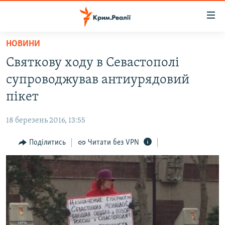
Доступність
посилання
Перейти
НОВИНИ
до
НОВИНИ
Святкову ходу в Севастополі
основного
ВОДА.КРИМ
матеріалу
супроводжував антиурядовий
ВІДЕО ТА ФОТО
Перейти
пікет
до
ПОЛІТИКА
основної
18 березень 2016, 13:55
БЛОГИ
навігації
Перейти
Поділитись
Читати без VPN
ПОГЛЯД
до
ІНТЕРВ'Ю
пошуку
ВСЕ ЗА ДЕНЬ
СПЕЦПРОЕКТИ
ЯК ОБІЙТИ БЛОКУВАННЯ
ДЕПОРТАЦІЯ