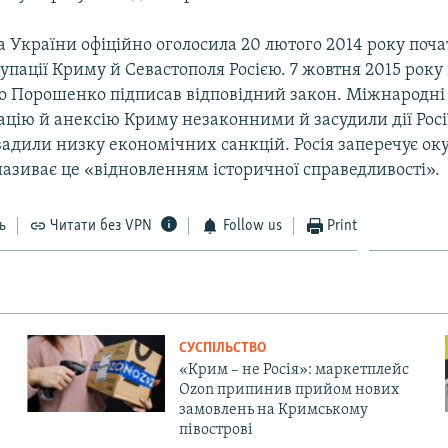
 України офіційно оголосила 20 лютого 2014 року поч
упації Криму й Севастополя Росією. 7 жовтня 2015 рок
о Порошенко підписав відповідний закон. Міжнародні 
цію й анексію Криму незаконними й засудили дії Росі
вадили низку економічних санкцій. Росія заперечує ок
називає це «відновленням історичної справедливості».
ь
Читати без VPN
Follow us
Print
СУСПІЛЬСТВО
«Крим – не Росія»: маркетплейс
Ozon припинив прийом нових
замовлень на Кримському
півострові