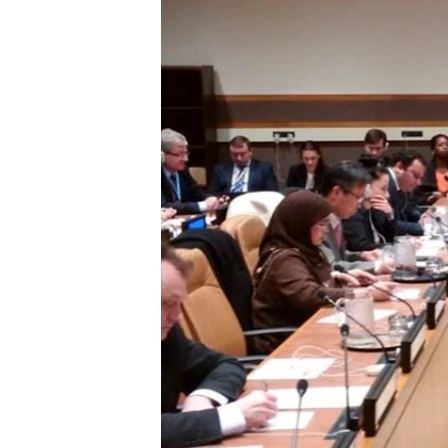
ВІДЕОУРОКИ «ELIFBE»
СВІДЧЕННЯ ОКУПАЦІЇ
УКРАЇНСЬКА ПРОБЛЕМА КРИМУ
ІНФОГРАФІКА