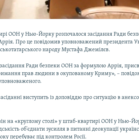
ирі ООН у Нью-Йорку розпочалося засідання Ради без
Аррія. Про це повідомив уповноважений президента У
ськотатарського народу Мустафа Джемілєв.
 засідання Ради безпеки ООН за формулою Аррія, прис
имання прав людини в окупованому Криму», – повідом
 уповноваженого.
асіданні виступить із доповіддю про ситуацію в анекс
він на «круглому столі» у штаб-квартирі ООН у Нью-Йо
дськість об'єднати зусилля в питанні деокупації україн
року перебуває під контролем Росії.