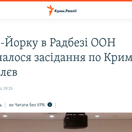
-Йорку в Радбезі ООН
чалося засідання по Крим
лєв
, 19:15
ь
Читати без VPN