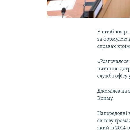
У штаб-кварт
за формулою 
справах крим
«Розпочалося
питанню дотр
служба офісу
Джемілєв на з
Криму.
Напередодні 
світову грома
який із 2014 