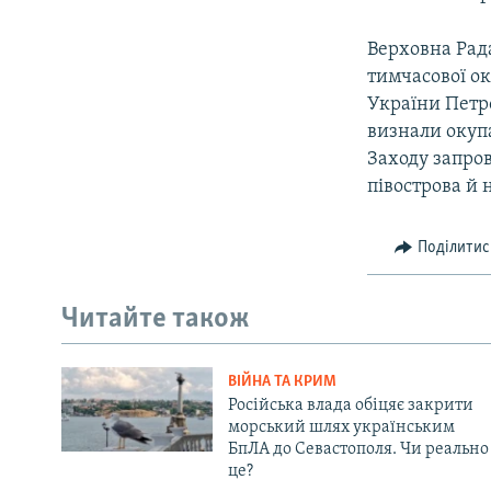
Верховна Рада
тимчасової ок
України Петр
визнали окупа
Заходу запро
півострова й 
Поділитис
Читайте також
ВІЙНА ТА КРИМ
Російська влада обіцяє закрити
морський шлях українським
БпЛА до Севастополя. Чи реально
це?