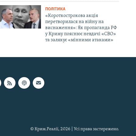
ПОЛІТИКА
«Короткострокова акція
перетворилася на війну на
виснаження»: Як пропаганда РФ
у Криму пояснює невдачі «СВО»
та залякує «мінними атаками»
© Крим.Реалії, 2026 | Усі права застережено.