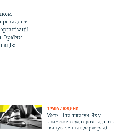
атком
у президент
організації
ї. Країни
упацію
ПРАВА ЛЮДИНИ
Мить – і ти шпигун. Як у
кримських судах розглядають
звинувачення в держзраді