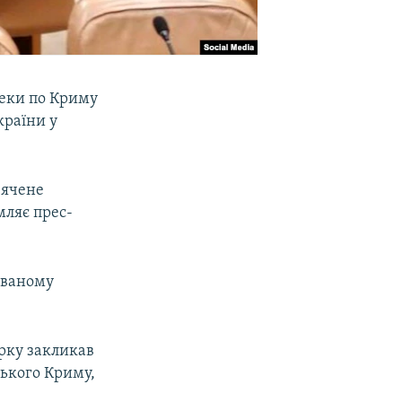
пеки по Криму
країни у
вячене
ляє прес-
ованому
рку закликав
ського Криму,