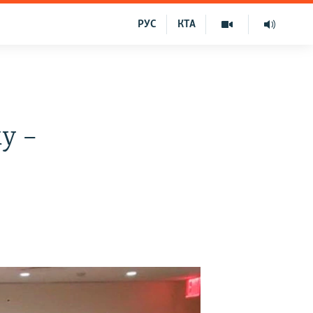
РУС
КТА
у –