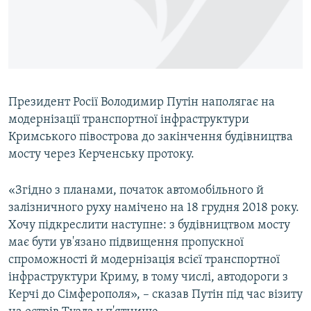
ВІДЕОУРОКИ «ELIFBE»
Русский
СВІДЧЕННЯ ОКУПАЦІЇ
Qırımtatar
УКРАЇНСЬКА ПРОБЛЕМА КРИМУ
ДОЛУЧАЙСЯ!
ІНФОГРАФІКА
Президент Росії Володимир Путін наполягає на
модернізації транспортної інфраструктури
Кримського півострова до закінчення будівництва
Усі сайти RFE/RL
мосту через Керченську протоку.
«Згідно з планами, початок автомобільного й
залізничного руху намічено на 18 грудня 2018 року.
Хочу підкреслити наступне: з будівництвом мосту
має бути ув'язано підвищення пропускної
спроможності й модернізація всієї транспортної
інфраструктури Криму, в тому числі, автодороги з
Керчі до Сімферополя», – сказав Путін під час візиту