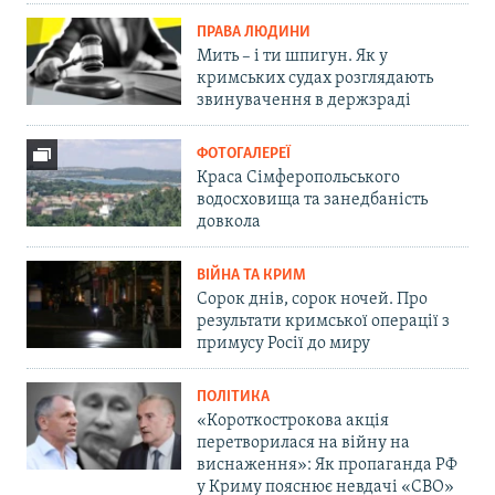
ПРАВА ЛЮДИНИ
Мить – і ти шпигун. Як у
кримських судах розглядають
звинувачення в держзраді
ФОТОГАЛЕРЕЇ
Краса Сімферопольського
водосховища та занедбаність
довкола
ВІЙНА ТА КРИМ
Сорок днів, сорок ночей. Про
результати кримської операції з
примусу Росії до миру
ПОЛІТИКА
«Короткострокова акція
перетворилася на війну на
виснаження»: Як пропаганда РФ
у Криму пояснює невдачі «СВО»