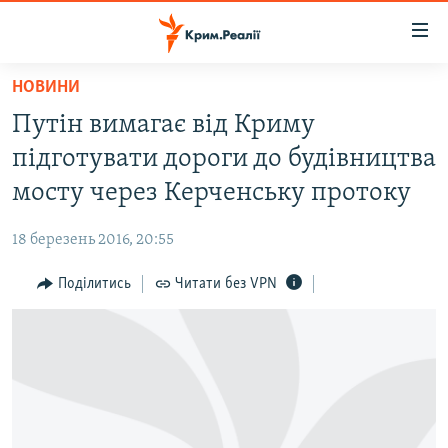
Доступність
посилання
Перейти
НОВИНИ
до
НОВИНИ
Путін вимагає від Криму
основного
ВОДА.КРИМ
матеріалу
підготувати дороги до будівництва
ВІДЕО ТА ФОТО
Перейти
мосту через Керченську протоку
до
ПОЛІТИКА
основної
18 березень 2016, 20:55
БЛОГИ
навігації
Перейти
Поділитись
Читати без VPN
ПОГЛЯД
до
ІНТЕРВ'Ю
пошуку
ВСЕ ЗА ДЕНЬ
СПЕЦПРОЕКТИ
ЯК ОБІЙТИ БЛОКУВАННЯ
ДЕПОРТАЦІЯ