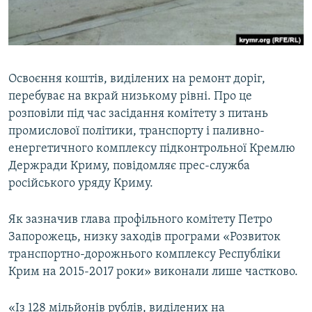
ВІДЕОУРОКИ «ELIFBE»
Русский
СВІДЧЕННЯ ОКУПАЦІЇ
Qırımtatar
УКРАЇНСЬКА ПРОБЛЕМА КРИМУ
Освоєння коштів, виділених на ремонт доріг,
ДОЛУЧАЙСЯ!
ІНФОГРАФІКА
перебуває на вкрай низькому рівні. Про це
розповіли під час засідання комітету з питань
промислової політики, транспорту і паливно-
енергетичного комплексу підконтрольної Кремлю
Усі сайти RFE/RL
Держради Криму, повідомляє прес-служба
російського уряду Криму.
Як зазначив глава профільного комітету Петро
Запорожець, низку заходів програми «Розвиток
транспортно-дорожнього комплексу Республіки
Крим на 2015-2017 роки» виконали лише частково.
«Із 128 мільйонів рублів, виділених на