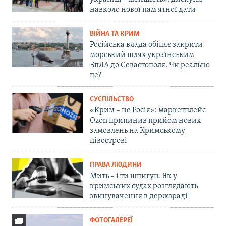
навколо нової пам'ятної дати
ВІЙНА ТА КРИМ
Російська влада обіцяє закрити
морський шлях українським
БпЛА до Севастополя. Чи реально
це?
СУСПІЛЬСТВО
«Крим – не Росія»: маркетплейс
Ozon припинив прийом нових
замовлень на Кримському
півострові
ПРАВА ЛЮДИНИ
Мить – і ти шпигун. Як у
кримських судах розглядають
звинувачення в держзраді
ФОТОГАЛЕРЕЇ