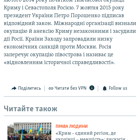
лютого 2014 року початком тимчасової окупації
Криму і Севастополя Росією. 7 жовтня 2015 року
президент України Петро Порошенко підписав
відповідний закон. Міжнародні організації визнали
окупацію й анексію Криму незаконними і засудили
дії Росії. Країни Заходу запровадили низку
економічних санкцій проти Москви. Росія
заперечує окупацію півострова і називає це
«відновленням історичної справедливості».
Поділитись
Читати без VPN
Follow us
Читайте також
ПРАВА ЛЮДИНИ
«Крим – єдиний регіон, де
українці – меншість»: дискусія