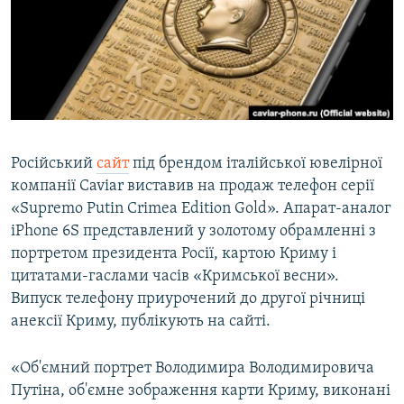
ВІДЕОУРОКИ «ELIFBE»
Русский
СВІДЧЕННЯ ОКУПАЦІЇ
Qırımtatar
УКРАЇНСЬКА ПРОБЛЕМА КРИМУ
ДОЛУЧАЙСЯ!
ІНФОГРАФІКА
Російський
сайт
під брендом італійської ювелірної
компанії Caviar виставив на продаж телефон серії
Усі сайти RFE/RL
«Supremo Putin Crimea Edition Gold». Апарат-аналог
iPhone 6S представлений у золотому обрамленні з
портретом президента Росії, картою Криму і
цитатами-гаслами часів «Кримської весни».
Випуск телефону приурочений до другої річниці
анексії Криму, публікують на сайті.
«Об'ємний портрет Володимира Володимировича
Путіна, об'ємне зображення карти Криму, виконані