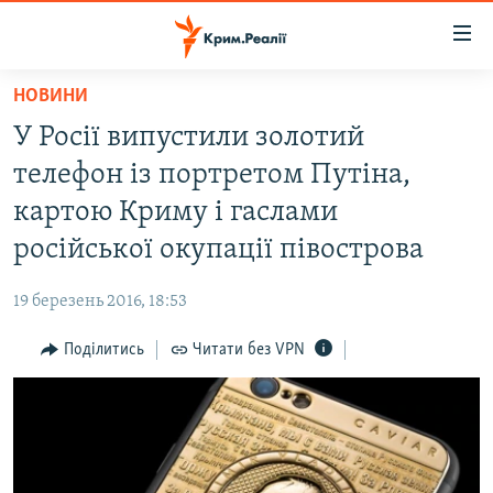
Доступність
посилання
Перейти
НОВИНИ
до
НОВИНИ
У Росії випустили золотий
основного
ВОДА.КРИМ
матеріалу
телефон із портретом Путіна,
ВІДЕО ТА ФОТО
Перейти
картою Криму і гаслами
до
ПОЛІТИКА
російської окупації півострова
основної
БЛОГИ
навігації
19 березень 2016, 18:53
Перейти
ПОГЛЯД
до
Поділитись
Читати без VPN
ІНТЕРВ'Ю
пошуку
ВСЕ ЗА ДЕНЬ
СПЕЦПРОЕКТИ
ЯК ОБІЙТИ БЛОКУВАННЯ
ДЕПОРТАЦІЯ