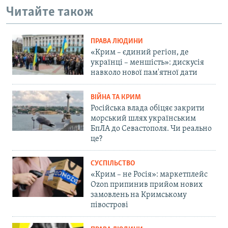
Читайте також
ПРАВА ЛЮДИНИ
«Крим – єдиний регіон, де
українці – меншість»: дискусія
навколо нової пам'ятної дати
ВІЙНА ТА КРИМ
Російська влада обіцяє закрити
морський шлях українським
БпЛА до Севастополя. Чи реально
це?
СУСПІЛЬСТВО
«Крим – не Росія»: маркетплейс
Ozon припинив прийом нових
замовлень на Кримському
півострові