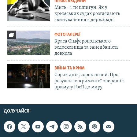
ПРАВА ЛЮДИНИ
Мить – і ти шпигун. Як у
кримських судах розглядають
звинувачення в держзраді
ФОТОГАЛЕРЕЇ
Краса Сімферопольського
водосховища та занедбаність
довкола
ВІЙНА ТА КРИМ
Сорок днів, сорок ночей. Про
результати кримської операції з
примусу Росії до миру
ДОЛУЧАЙСЯ!