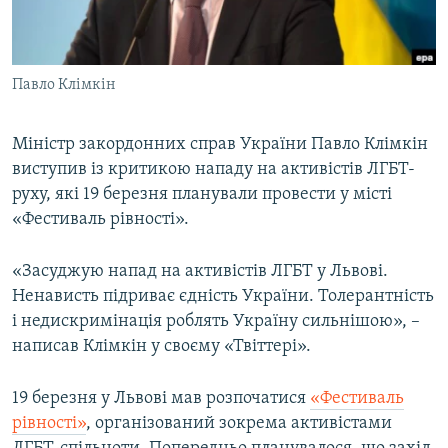
ВІДЕОУРОКИ «ELIFBE»
Русский
СВІДЧЕННЯ ОКУПАЦІЇ
Qırımtatar
Павло Клімкін
УКРАЇНСЬКА ПРОБЛЕМА КРИМУ
ДОЛУЧАЙСЯ!
ІНФОГРАФІКА
Міністр закордонних справ України Павло Клімкін
виступив із критикою нападу на активістів ЛГБТ-
руху, які 19 березня планували провести у місті
Усі сайти RFE/RL
«Фестиваль рівності».
«Засуджую напад на активістів ЛГБТ у Львові.
Ненависть підриває єдність України. Толерантність
і недискримінація роблять Україну сильнішою», –
написав Клімкін у своєму «Твіттері».
19 березня у Львові мав розпочатися
«Фестиваль
рівності»
, організований зокрема активістами