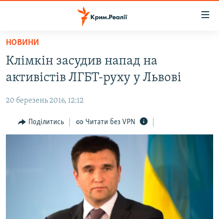
Доступність
посилання
Перейти
НОВИНИ
до
НОВИНИ
Клімкін засудив напад на
основного
ВОДА.КРИМ
матеріалу
активістів ЛГБТ-руху у Львові
ВІДЕО ТА ФОТО
Перейти
до
20 березень 2016, 12:12
ПОЛІТИКА
основної
БЛОГИ
Поділитись
Читати без VPN
навігації
Перейти
ПОГЛЯД
до
ІНТЕРВ'Ю
пошуку
ВСЕ ЗА ДЕНЬ
СПЕЦПРОЕКТИ
ЯК ОБІЙТИ БЛОКУВАННЯ
ДЕПОРТАЦІЯ