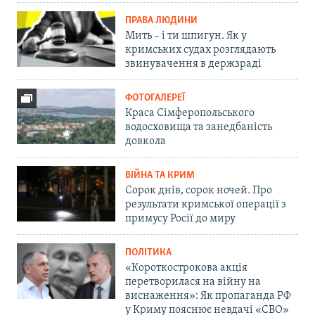
ПРАВА ЛЮДИНИ
Мить – і ти шпигун. Як у
кримських судах розглядають
звинувачення в держзраді
ФОТОГАЛЕРЕЇ
Краса Сімферопольського
водосховища та занедбаність
довкола
ВІЙНА ТА КРИМ
Сорок днів, сорок ночей. Про
результати кримської операції з
примусу Росії до миру
ПОЛІТИКА
«Короткострокова акція
перетворилася на війну на
виснаження»: Як пропаганда РФ
у Криму пояснює невдачі «СВО»