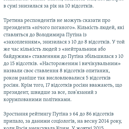
в сумі знизилася за рік на 10 відсотків.
Третина респондентів не можуть сказати про
президента «нічого поганого». Кількість людей, які
ставляться до Володимира Путіна із
«захопленням», знизилася з 10 до 8 відсотків. У той
же час кількість людей з «нейтральним або
байдужим» ставленням до Путіна збільшилася з 10
до 15 відсотків. «Настороженим і вичікувальним»
назвали своє ставлення 8 відсотків опитаних,
роком раніше так висловлювалися 5 відсотків
росіян. Крім того, 17 відсотків росіян вважають, що
президент, швидше за все, пов'язаний з
корумпованими політиками.
Зростання рейтингу Путіна з 64 до 86 відсотків
припало, за даними соціологів, на весну 2014 року,
коли Росія анексувала Крим. У жовтні 2015