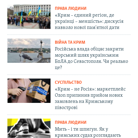
ПРАВА ЛЮДИНИ
«Крим – єдиний регіон, де
українці – меншість»: дискусія
навколо нової пам'ятної дати
ВІЙНА ТА КРИМ
Російська влада обіцяє закрити
морський шлях українським
БпЛА до Севастополя. Чи реально
це?
СУСПІЛЬСТВО
«Крим – не Росія»: маркетплейс
Ozon припинив прийом нових
замовлень на Кримському
півострові
ПРАВА ЛЮДИНИ
Мить – і ти шпигун. Як у
кримських судах розглядають