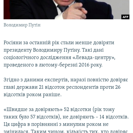
ВІДЕОУРОКИ «ELIFBE»
Русский
СВІДЧЕННЯ ОКУПАЦІЇ
Qırımtatar
Володимир Путін
УКРАЇНСЬКА ПРОБЛЕМА КРИМУ
ДОЛУЧАЙСЯ!
ІНФОГРАФІКА
Росіяни за останній рік стали менше довіряти
президенту Володимиру Путіну. Такі дані
соціологічного дослідження «Левада-центру»,
Усі сайти RFE/RL
проведеного в лютому-березні 2016 року.
Згідно з даними експертів, наразі повністю довіряє
главі держави 21 відсоток респондентів проти 26
відсотків роком раніше.
«Швидше за довіряють» 52 відсотки (рік тому
таких було 57 відсотків), не довіряють – 14 відсотків.
Ця цифра в порівнянні з минулим роком не
змінилася. Таким чином, кількість тих, хто довіряє