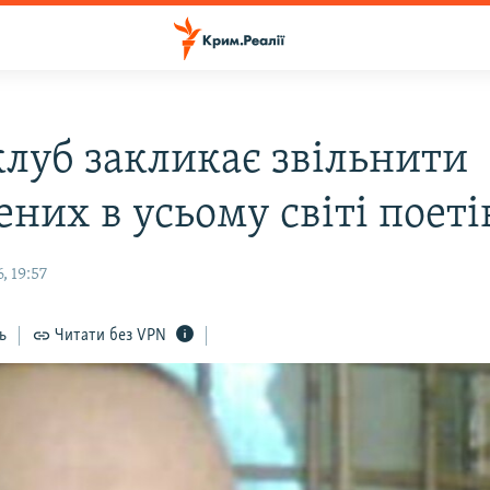
луб закликає звільнити
ених в усьому світі поеті
, 19:57
ь
Читати без VPN