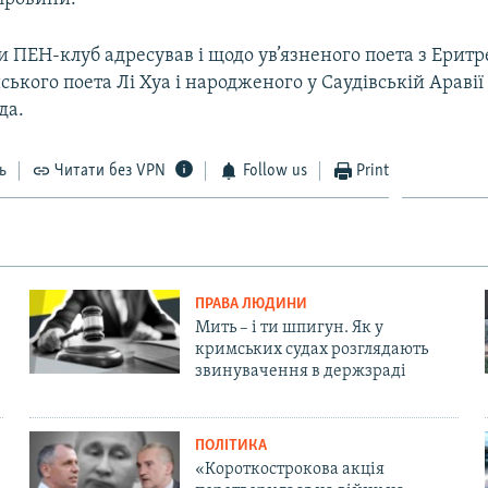
 ПЕН-клуб адресував і щодо ув’язненого поета з Еритр
ського поета Лі Хуа і народженого у Саудівській Араві
да.
ь
Читати без VPN
Follow us
Print
ПРАВА ЛЮДИНИ
Мить – і ти шпигун. Як у
кримських судах розглядають
звинувачення в держзраді
ПОЛІТИКА
«Короткострокова акція