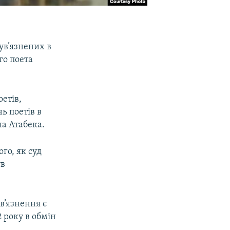
ув’язнених в
го поета
етів,
нь поетів в
на Атабека.
го, як суд
ув
в’язнення є
 року в обмін