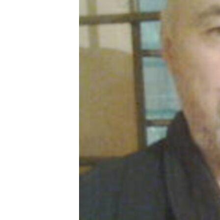
ВІДЕОУРОКИ «ELIFBE»
СВІДЧЕННЯ ОКУПАЦІЇ
УКРАЇНСЬКА ПРОБЛЕМА КРИМУ
ІНФОГРАФІКА