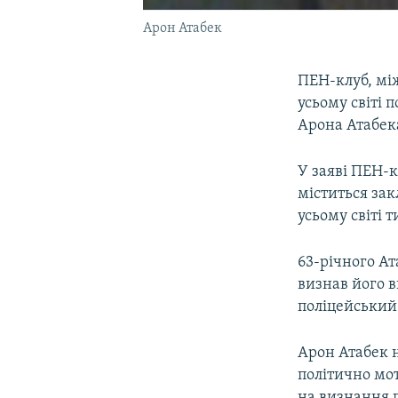
Арон Атабек
ПЕН-клуб, мі
усьому світі 
Арона Атабек
У заяві ПЕН-к
міститься закл
усьому світі 
63-річного Ат
визнав його в
поліцейський
Арон Атабек н
політично мо
на визнання 