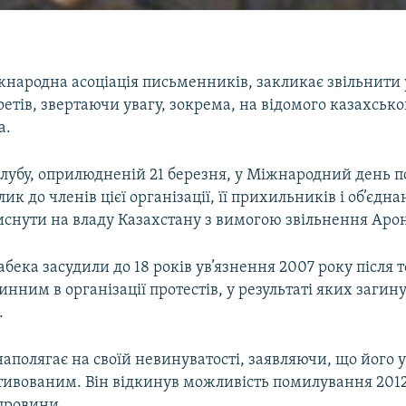
жнародна асоціація письменників, закликає звільнити 
поетів, звертаючи увагу, зокрема, на відомого казахсько
а.
лубу, оприлюдненій 21 березня, у Міжнародний день по
ик до членів цієї організації, її прихильників і об’єдна
тиснути на владу Казахстану з вимогою звільнення Аро
абека засудили до 18 років ув’язнення 2007 року після то
инним в організації протестів, у результаті яких загин
.
аполягає на своїй невинуватості, заявляючи, що його у
тивованим. Він відкинув можливість помилування 2012
провини.