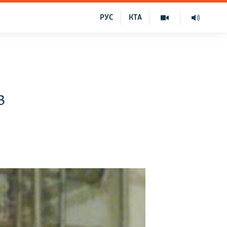
РУС
КТА
в