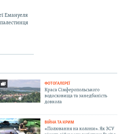
еї Емануеля
ї палестинця
ФОТОГАЛЕРЕЇ
Краса Сімферопольського
водосховища та занедбаність
довкола
ВІЙНА ТА КРИМ
«Полювання на колони». Як ЗСУ