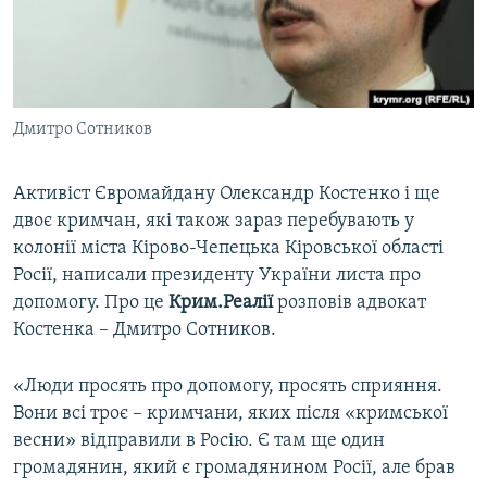
ВІДЕОУРОКИ «ELIFBE»
Русский
СВІДЧЕННЯ ОКУПАЦІЇ
Qırımtatar
УКРАЇНСЬКА ПРОБЛЕМА КРИМУ
Дмитро Сотников
ДОЛУЧАЙСЯ!
ІНФОГРАФІКА
Активіст Євромайдану Олександр Костенко і ще
двоє кримчан, які також зараз перебувають у
Усі сайти RFE/RL
колонії міста Кірово-Чепецька Кіровської області
Росії, написали президенту України листа про
допомогу. Про це
Крим.Реалії
розповів адвокат
Костенка – Дмитро Сотников.
«Люди просять про допомогу, просять сприяння.
Вони всі троє – кримчани, яких після «кримської
весни» відправили в Росію. Є там ще один
громадянин, який є громадянином Росії, але брав