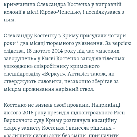
кримчанина Олександра Костенка у виправній
колонії в місті Кірово-Чепецьку і поспілкувався з
ним.
Олександру Костенку в Криму присудили чотири
роки і два місяці тюремного ув'язнення. За версією
слідства, 18 лютого 2014 року під час «масових
заворушень» у Києві Костенко заподіяв тілеснмх
ушкоджень співробітнику кримського
спецпідрозділу «Беркут». Активіст також, як
стверджують силовики, незаконно зберігав за
місцем проживання нарізний ствол.
Костенко не визнав своєї провини. Наприкінці
лютого 2016 року президія підконтрольного Росії
Верховного суду Криму розглянула касаційну
скаргу захисту Костенка і винесла рішення –
«залишити судові акти без зміни, призначити