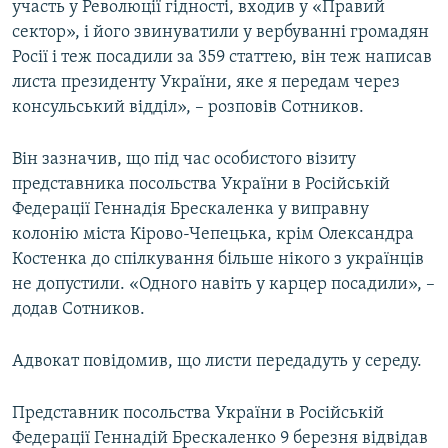
участь у Революції гідності, входив у «Правий
сектор», і його звинуватили у вербуванні громадян
Росії і теж посадили за 359 статтею, він теж написав
листа президенту України, яке я передам через
консульський відділ», – розповів Сотников.
Він зазначив, що під час особистого візиту
представника посольства України в Російській
Федерації Геннадія Брескаленка у виправну
колонію міста Кірово-Чепецька, крім Олександра
Костенка до спілкування більше нікого з українців
не допустили. «Одного навіть у карцер посадили», –
додав Сотников.
Адвокат повідомив, що листи передадуть у середу.
Представник посольства України в Російській
Федерації Геннадій Брескаленко 9 березня відвідав