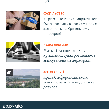
це?
СУСПІЛЬСТВО
«Крим – не Росія»: маркетплейс
Ozon припинив прийом нових
замовлень на Кримському
півострові
ПРАВА ЛЮДИНИ
Мить – і ти шпигун. Як у
кримських судах розглядають
звинувачення в держзраді
ФОТОГАЛЕРЕЇ
Краса Сімферопольського
водосховища та занедбаність
довкола
ДОЛУЧАЙСЯ!