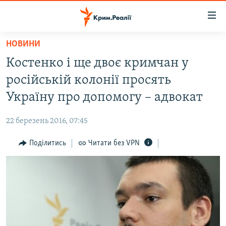
Доступність
посилання
Перейти
НОВИНИ
до
НОВИНИ
Костенко і ще двоє кримчан у
основного
ВОДА.КРИМ
матеріалу
російській колонії просять
ВІДЕО ТА ФОТО
Перейти
Україну про допомогу – адвокат
до
ПОЛІТИКА
основної
22 березень 2016, 07:45
БЛОГИ
навігації
Перейти
Поділитись
Читати без VPN
ПОГЛЯД
до
ІНТЕРВ'Ю
пошуку
ВСЕ ЗА ДЕНЬ
СПЕЦПРОЕКТИ
ЯК ОБІЙТИ БЛОКУВАННЯ
ДЕПОРТАЦІЯ