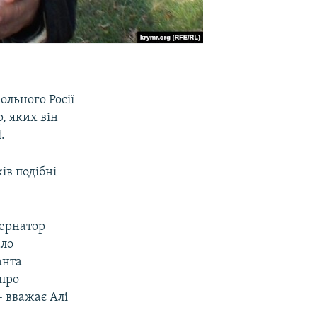
ольного Росії
, яких він
.
ів подібні
бернатор
ало
анта
 про
 вважає Алі