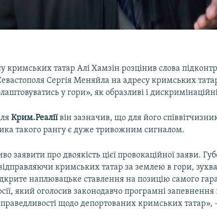
 кримських татар Алі Хамзін розцінив слова підконтр
Севастополя Сергія Меняйла на адресу кримських татар
лаштовуватись у гори», як образливі і дискримінаційні
для
Крим.Реалії
він зазначив, що для його співвітчизник
ика такого рангу є дуже тривожним сигналом.
о заявити про двоякість цієї провокаційної заяви. Гу
відправляючи кримських татар за землею в гори, зухв
ідкрите наплювацьке ставлення на позицію самого гар
осії, який оголосив законодавчо програмні запевнення
справедливості щодо депортованих кримських татар», –