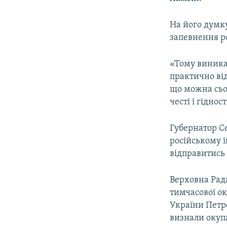
На його думк
запевнення р
«Тому виникає
практично від
що можна сьо
честі і гіднос
Губернатор С
російському 
відправитись 
Верховна Рада
тимчасової ок
України Петр
визнали окупа