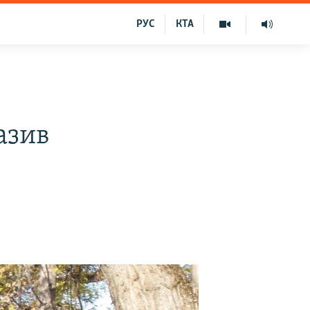
РУС
КТА
азив