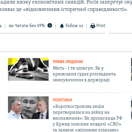
вадили низку економічних санкцій. Росія заперечує ок
називає це «відновленням історичної справедливості».
ь
Читати без VPN
Follow us
Print
ПРАВА ЛЮДИНИ
Мить – і ти шпигун. Як у
кримських судах розглядають
звинувачення в держзраді
ПОЛІТИКА
«Короткострокова акція
перетворилася на війну на
виснаження»: Як пропаганда РФ
у Криму пояснює невдачі «СВО»
та залякує «мінними атаками»