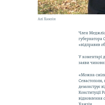
Алі Хамзін
Член Меджлісу
губернатора 
«відправив об
У коментарі 
заяви чиновн
«Можна смілив
Севастополя, 
демонструє в
Конституції Р
відновлення 
Хамзін.