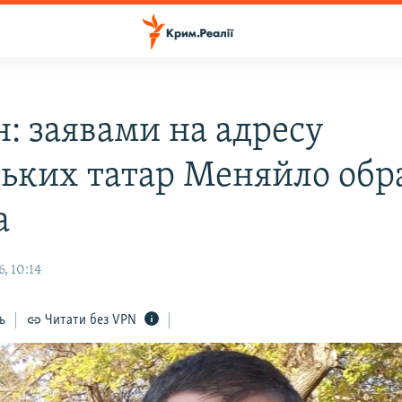
н: заявами на адресу
ьких татар Меняйло обр
а
, 10:14
ь
Читати без VPN