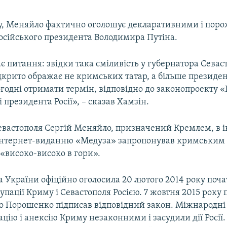
у, Меняйло фактично оголошує декларативними і пор
осійського президента Володимира Путіна.
 питання: звідки така сміливість у губернатора Севас
крито ображає не кримських татар, а більше президент
годні отримати термін, відповідно до законопроекту «
ті президента Росії», – сказав Хамзін.
евастополя Сергій Меняйло, призначений Кремлем, в і
інтернет-виданню «Медуза» запропонував кримським
«високо-високо в гори».
 України офіційно оголосила 20 лютого 2014 року поч
упації Криму і Севастополя Росією. 7 жовтня 2015 року
о Порошенко підписав відповідний закон. Міжнародні 
цію і анексію Криму незаконними і засудили дії Росії.