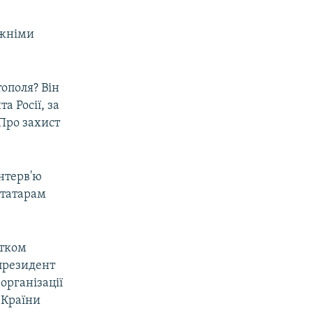
ожніми
тополя? Він
а Росії, за
Про захист
нтерв'ю
 татарам
атком
 президент
організації
 Країни