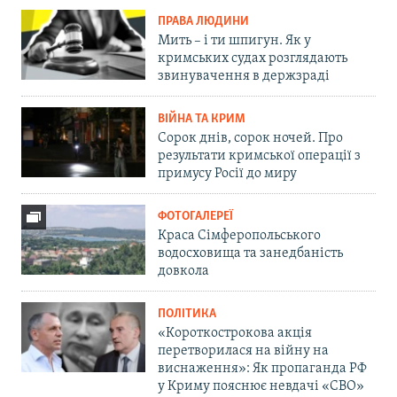
ПРАВА ЛЮДИНИ
Мить – і ти шпигун. Як у
кримських судах розглядають
звинувачення в держзраді
ВІЙНА ТА КРИМ
Сорок днів, сорок ночей. Про
результати кримської операції з
примусу Росії до миру
ФОТОГАЛЕРЕЇ
Краса Сімферопольського
водосховища та занедбаність
довкола
ПОЛІТИКА
«Короткострокова акція
перетворилася на війну на
виснаження»: Як пропаганда РФ
у Криму пояснює невдачі «СВО»