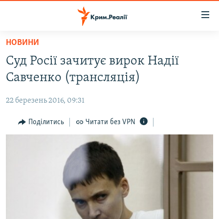
Доступність
посилання
Перейти
НОВИНИ
до
НОВИНИ
Суд Росії зачитує вирок Надії
основного
ВОДА.КРИМ
матеріалу
Савченко (трансляція)
ВІДЕО ТА ФОТО
Перейти
до
22 березень 2016, 09:31
ПОЛІТИКА
основної
БЛОГИ
Поділитись
Читати без VPN
навігації
Перейти
ПОГЛЯД
до
ІНТЕРВ'Ю
пошуку
ВСЕ ЗА ДЕНЬ
СПЕЦПРОЕКТИ
ЯК ОБІЙТИ БЛОКУВАННЯ
ДЕПОРТАЦІЯ