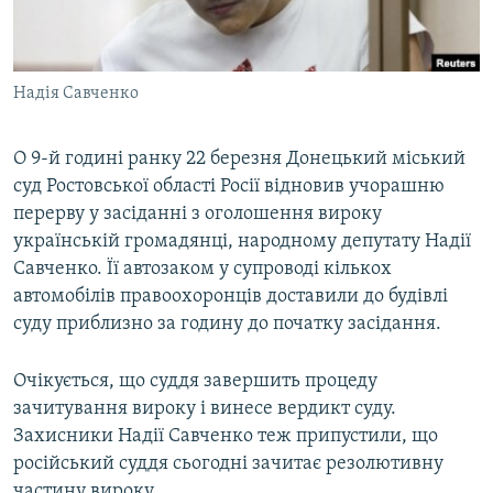
ВІДЕОУРОКИ «ELIFBE»
Русский
СВІДЧЕННЯ ОКУПАЦІЇ
Qırımtatar
Надія Савченко
УКРАЇНСЬКА ПРОБЛЕМА КРИМУ
ДОЛУЧАЙСЯ!
ІНФОГРАФІКА
О 9-й годині ранку 22 березня Донецький міський
суд Ростовської області Росії відновив учорашню
перерву у засіданні з оголошення вироку
Усі сайти RFE/RL
українській громадянці, народному депутату Надії
Савченко. Її автозаком у супроводі кількох
автомобілів правоохоронців доставили до будівлі
суду приблизно за годину до початку засідання.
Очікується, що суддя завершить процеду
зачитування вироку і винесе вердикт суду.
Захисники Надії Савченко теж припустили, що
російський суддя сьогодні зачитає резолютивну
частину вироку.