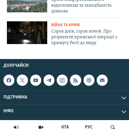
водосховища та занедбаність
довкола
ВІЙНА ТА КРИМ
Сорок днів, сорок ночей. Про
результати кримської операції з
примусу Росії до миру
ДОЛУЧАЙСЯ!
ПІДТРИМКА
ІНФО
© Крим.Реалії, 2026 | Усі права застережено.
КТА
РУС