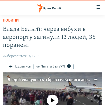
Доступність
посилання
Перейти
НОВИНИ
до
НОВИНИ
Влада Бельгії: через вибухи в
основного
ВОДА.КРИМ
матеріалу
аеропорту загинули 13 людей, 35
ВІДЕО ТА ФОТО
Перейти
поранені
до
ПОЛІТИКА
основної
22 березень 2016, 12:13
БЛОГИ
навігації
Перейти
Поділитись
Читати без VPN
ПОГЛЯД
до
ІНТЕРВ'Ю
пошуку
Людей евакуюють з брюссельського аеропорту (відео)
ВСЕ ЗА ДЕНЬ
СПЕЦПРОЕКТИ
No media source currently available
ЯК ОБІЙТИ БЛОКУВАННЯ
ДЕПОРТАЦІЯ