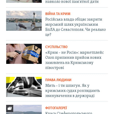
навколо нової пам'ятної дати
ВІЙНА ТА КРИМ
Російська влада обіцяє закрити
морський шлях українським
БпЛА до Севастополя. Чи реально
це?
СУСПІЛЬСТВО
«Крим – не Росія»: маркетплейс
Ozon припинив прийом нових
замовлень на Кримському
півострові
ПРАВА ЛЮДИНИ
Мить – і ти шпигун. Як у
кримських судах розглядають
звинувачення в держзраді
ФОТОГАЛЕРЕЇ
Краса Сімферопольського