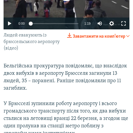
ВІДЕОУРОКИ «ELIFBE»
Русский
СВІДЧЕННЯ ОКУПАЦІЇ
Qırımtatar
0:00
1:19
УКРАЇНСЬКА ПРОБЛЕМА КРИМУ
Людей евакуюють із
Завантажити на комп'ютер
ДОЛУЧАЙСЯ!
ІНФОГРАФІКА
брюссельського аеропорту
(відео)
Усі сайти RFE/RL
Бельгійська прокуратура повідомляє, що внаслідок
двох вибухів в аеропорту Брюсселя загинули 13
людей, 35 – поранені. Раніше повідомляли про 11
загиблих.
У Брюсселі зупинили роботу аеропорту і всього
громадського транспорту після того, як два вибухи
сталися на летовищі вранці 22 березня, а згодом ще
один пролунав на станції метро поблизу з