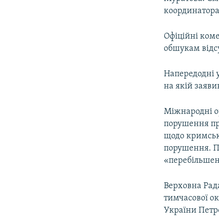
координатора
Офіційні ком
обшукам відс
Напередодні у
на якій заяви
Міжнародні ор
порушення пр
щодо кримськ
порушення. Пі
«перебільше
Верховна Рада
тимчасової ок
України Петр