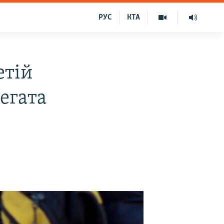
РУС
КТА
етій
егата