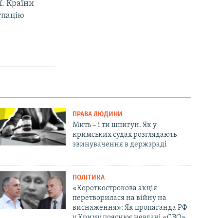
ї. Країни
упацію
ПРАВА ЛЮДИНИ
Мить – і ти шпигун. Як у
кримських судах розглядають
звинувачення в держзраді
ПОЛІТИКА
«Короткострокова акція
перетворилася на війну на
виснаження»: Як пропаганда РФ
у Криму пояснює невдачі «СВО»