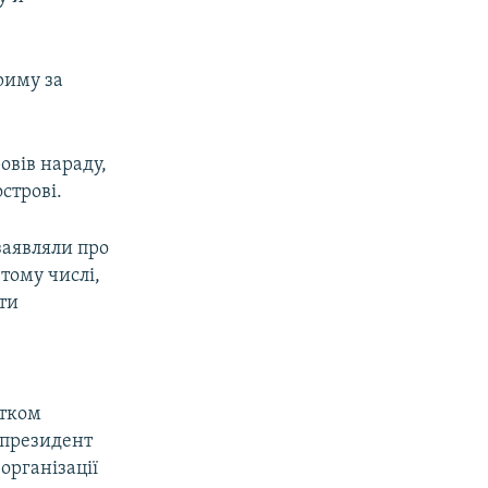
риму за
овів нараду,
острові.
заявляли про
тому числі,
ти
атком
у президент
організації