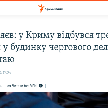
яєв: у Криму відбувся тр
 у будинку чергового дел
таю
, 17:34
ь
Читати без VPN