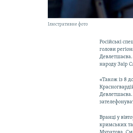
Ілюстративне фото
Російські сп
голови регіо
Девлетшаєва.
народу Заїр С
«Також із 8 д
Красногварді
Девлетшаєва. 
зателефонуват
Вранці у вівт
кримських та
Муратова. Сме