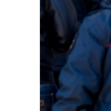
ВІДЕОУРОКИ «ELIFBE»
СВІДЧЕННЯ ОКУПАЦІЇ
УКРАЇНСЬКА ПРОБЛЕМА КРИМУ
ІНФОГРАФІКА