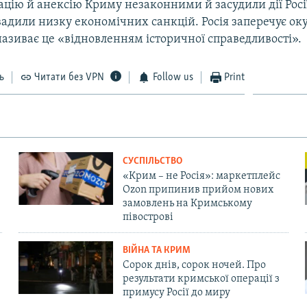
цію й анексію Криму незаконними й засудили дії Росі
вадили низку економічних санкцій. Росія заперечує ок
називає це «відновленням історичної справедливості».
ь
Читати без VPN
Follow us
Print
СУСПІЛЬСТВО
«Крим – не Росія»: маркетплейс
Ozon припинив прийом нових
замовлень на Кримському
півострові
ВІЙНА ТА КРИМ
Сорок днів, сорок ночей. Про
результати кримської операції з
примусу Росії до миру