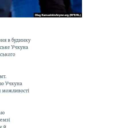
зня в будинку
йське Учкуна
ського
мт.
таю Учкуна
ли можливості
таю
емзі
у й