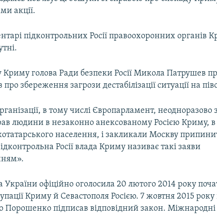
ми акції.
ентарі підконтрольних Росії правоохоронних органів К
утні.
 Криму голова Ради безпеки Росії Микола Патрушев пр
в про збереження загрози дестабілізації ситуації на пів
ганізації, в тому числі Європарламент, неодноразово 
ав людини в незаконно анексованому Росією Криму, в 
отатарського населення, і закликали Москву припини
дконтрольна Росії влада Криму називає такі заяви
нням».
 України офіційно оголосила 20 лютого 2014 року поч
упації Криму й Севастополя Росією. 7 жовтня 2015 рок
о Порошенко підписав відповідний закон. Міжнародні 