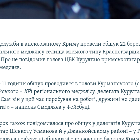
ецслужби в анексованому Криму провели обшук 22 бере
нального меджлісу селища міського типу Красногварді
 Про це повідомив голова ЦВК Курултаю кримськотатар
медляєв.
о 11 години обшук проводився в голови Курманського (с
йського –
КР
) регіонального меджлісу, делегата Курул
Сам він у цей час перебував на роботі, дружині не да
и!» – написав Смедляєв у Фейсбуці.
орок також повідомлялося про обшук у делегатів Курул
тар Шевкету Усманова й у Джанкойському районі – у Р
дляєв пов'язує ці обшуки зі справою про блокаду Крим