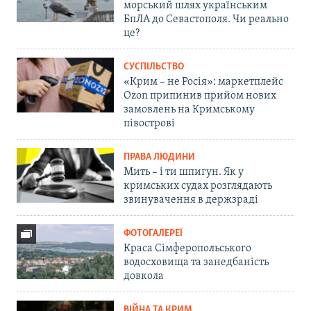
морський шлях українським
БпЛА до Севастополя. Чи реально
це?
СУСПІЛЬСТВО
«Крим – не Росія»: маркетплейс
Ozon припинив прийом нових
замовлень на Кримському
півострові
ПРАВА ЛЮДИНИ
Мить – і ти шпигун. Як у
кримських судах розглядають
звинувачення в держзраді
ФОТОГАЛЕРЕЇ
Краса Сімферопольського
водосховища та занедбаність
довкола
ВІЙНА ТА КРИМ