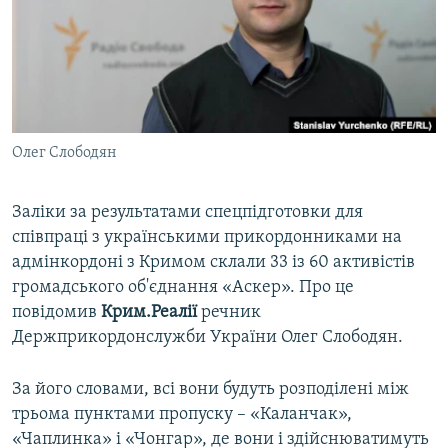
ВІДЕОУРОКИ «ELIFBE»
Русский
СВІДЧЕННЯ ОКУПАЦІЇ
Qırımtatar
УКРАЇНСЬКА ПРОБЛЕМА КРИМУ
ДОЛУЧАЙСЯ!
ІНФОГРАФІКА
Олег Слободян
Заліки за результатами спецпідготовки для
Усі сайти RFE/RL
співпраці з українськими прикордонниками на
адмінкордоні з Кримом склали 33 із 60 активістів
громадського об'єднання «Аскер». Про це
повідомив
Крим.Реалії
речник
Держприкордонслужби України Олег Слободян.
За його словами, всі вони будуть розподілені між
трьома пунктами пропуску – «Каланчак»,
«Чаплинка» і «Чонгар», де вони і здійснюватимуть