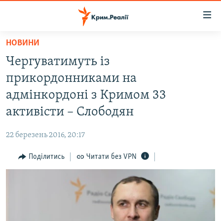
Доступність
посилання
Перейти
НОВИНИ
до
НОВИНИ
Чергуватимуть із
основного
ВОДА.КРИМ
матеріалу
прикордонниками на
ВІДЕО ТА ФОТО
Перейти
адмінкордоні з Кримом 33
до
ПОЛІТИКА
активісти – Слободян
основної
БЛОГИ
навігації
22 березень 2016, 20:17
Перейти
ПОГЛЯД
до
Поділитись
Читати без VPN
ІНТЕРВ'Ю
пошуку
ВСЕ ЗА ДЕНЬ
СПЕЦПРОЕКТИ
ЯК ОБІЙТИ БЛОКУВАННЯ
ДЕПОРТАЦІЯ