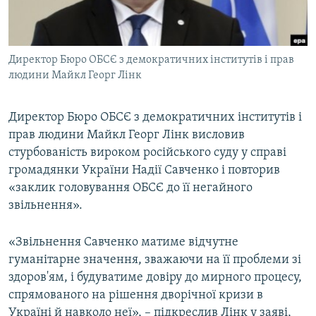
ВІДЕОУРОКИ «ELIFBE»
Русский
СВІДЧЕННЯ ОКУПАЦІЇ
Qırımtatar
Директор Бюро ОБСЄ з демократичних інститутів і прав
УКРАЇНСЬКА ПРОБЛЕМА КРИМУ
людини Майкл Георг Лінк
ДОЛУЧАЙСЯ!
ІНФОГРАФІКА
Директор Бюро ОБСЄ з демократичних інститутів і
прав людини Майкл Георг Лінк висловив
стурбованість вироком російського суду у справі
Усі сайти RFE/RL
громадянки України Надії Савченко і повторив
«заклик головування ОБСЄ до її негайного
звільнення».
«Звільнення Савченко матиме відчутне
гуманітарне значення, зважаючи на її проблеми зі
здоров'ям, і будуватиме довіру до мирного процесу,
спрямованого на рішення дворічної кризи в
Україні й навколо неї», – підкреслив Лінк у заяві,