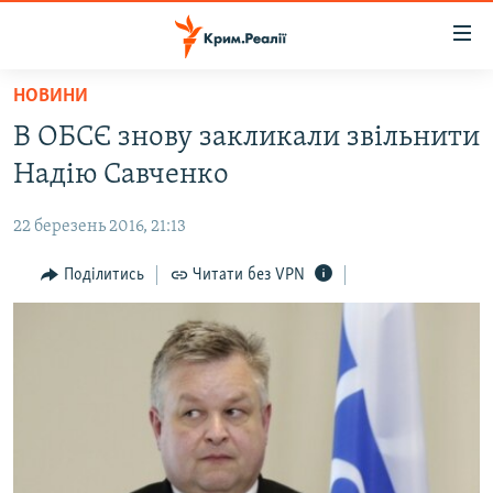
Доступність
посилання
Перейти
НОВИНИ
до
НОВИНИ
В ОБСЄ знову закликали звільнити
основного
ВОДА.КРИМ
матеріалу
Надію Савченко
ВІДЕО ТА ФОТО
Перейти
до
22 березень 2016, 21:13
ПОЛІТИКА
основної
БЛОГИ
Поділитись
Читати без VPN
навігації
Перейти
ПОГЛЯД
до
ІНТЕРВ'Ю
пошуку
ВСЕ ЗА ДЕНЬ
СПЕЦПРОЕКТИ
ЯК ОБІЙТИ БЛОКУВАННЯ
ДЕПОРТАЦІЯ