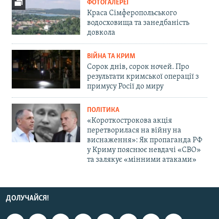
ФОТОГАЛЕРЕЇ
Краса Сімферопольського
водосховища та занедбаність
довкола
ВІЙНА ТА КРИМ
Сорок днів, сорок ночей. Про
результати кримської операції з
примусу Росії до миру
ПОЛІТИКА
«Короткострокова акція
перетворилася на війну на
виснаження»: Як пропаганда РФ
у Криму пояснює невдачі «СВО»
та залякує «мінними атаками»
ДОЛУЧАЙСЯ!