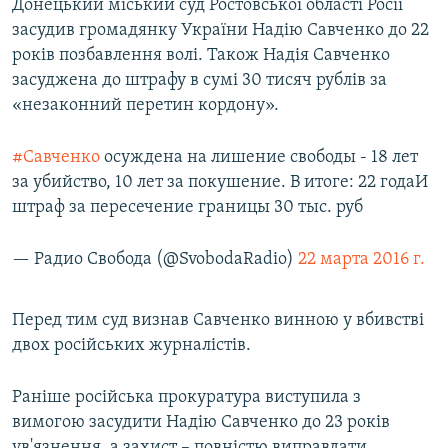
Донецький міський суд Ростовської області Росії
засудив громадянку України Надію Савченко до 22
років позбавлення волі. Також Надія Савченко
засуджена до штрафу в сумі 30 тисяч рублів за
«незаконний перетин кордону».
#Савченко
осуждена на лишение свободы - 18 лет
за убийство, 10 лет за покушение. В итоге: 22 годаИ
штраф за пересечение границы 30 тыс. руб
— Радио Свобода (@SvobodaRadio)
22 марта 2016 г.
Перед тим суд визнав Савченко винною у вбивстві
двох російських журналістів.
Раніше російська прокуратура виступила з
вимогою засудити Надію Савченко до 23 років
ув'язнення, а захист – повністю виправдати.