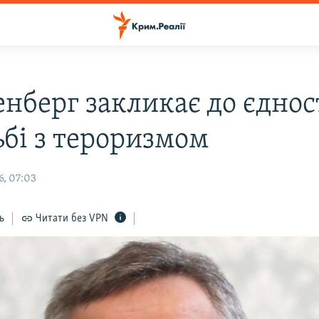
нберг закликає до єдност
ьбі з тероризмом
6, 07:03
ь
Читати без VPN