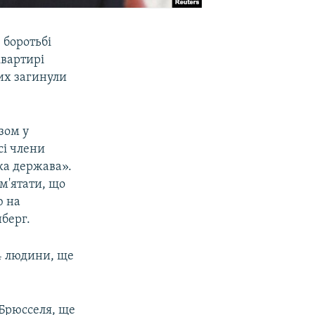
 боротьбі
квартирі
ких загинули
зом у
сі члени
ка держава».
м'ятати, що
ю на
нберг.
4 людини, ще
 Брюсселя, ще