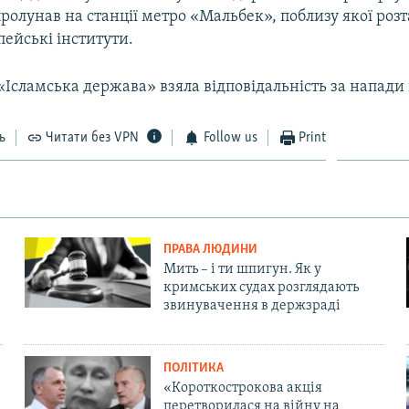
ролунав на станції метро «Мальбек», поблизу якої роз
пейські інститути.
Ісламська держава» взяла відповідальність за напади 
ь
Читати без VPN
Follow us
Print
ПРАВА ЛЮДИНИ
Мить – і ти шпигун. Як у
кримських судах розглядають
звинувачення в держзраді
ПОЛІТИКА
«Короткострокова акція
перетворилася на війну на