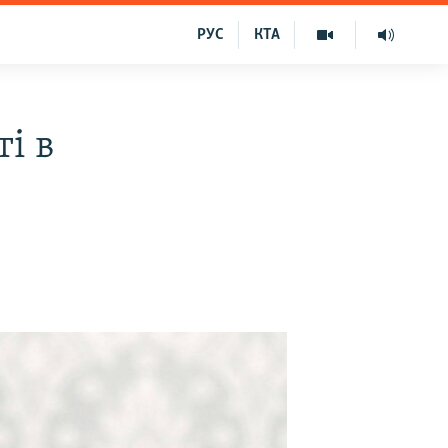
РУС
КТА
і в