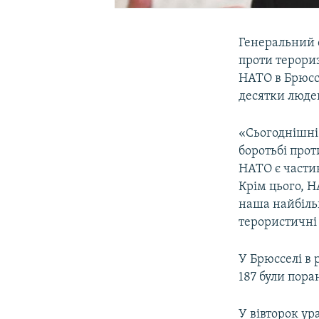
Генеральний с
проти терориз
НАТО в Брюссе
десятки люде
«Сьогоднішні
боротьбі прот
НАТО є частин
Крім цього, Н
наша найбільш
терористичні 
У Брюсселі в
187 були пора
У вівторок ур