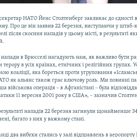
екретар НАТО Йенс Столтенберг закликає до єдності в
му. Про це він заявив 22 березня, виступаючи у штаб-
лі після скоєння нападів у цьому місті, в результаті я
й.
 напади в Брюсселі нагадують нам, як важливо бути ра
и терору в усіх країнах, етнічних і релігійних групах. У
ою коаліції, яка бореться проти угруповання «Ісламсь
АТО як альянс також грає ключову роль. Ми повинні па
а військова операція – в Афганістані – була відповідд
атаки 11 вересня 2001 року в США», – зазначив Столте
 результаті нападів 22 березня загинули щонайменше 3
нені, багато з них у важкому стані.
анці два вибухи стались у залі відправлень в аеропорту