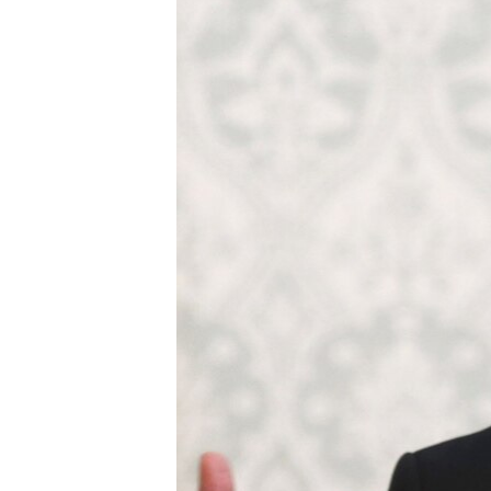
ВІДЕОУРОКИ «ELIFBE»
СВІДЧЕННЯ ОКУПАЦІЇ
УКРАЇНСЬКА ПРОБЛЕМА КРИМУ
ІНФОГРАФІКА