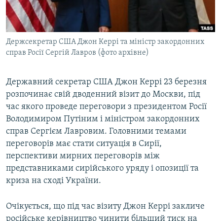
ВІДЕОУРОКИ «ELIFBE»
Русский
СВІДЧЕННЯ ОКУПАЦІЇ
Qırımtatar
Держсекретар США Джон Керрі та міністр закордонних
УКРАЇНСЬКА ПРОБЛЕМА КРИМУ
справ Росії Сергій Лавров (фото архівне)
ДОЛУЧАЙСЯ!
ІНФОГРАФІКА
Державний секретар США Джон Керрі 23 березня
розпочинає свій дводенний візит до Москви, під
час якого проведе переговори з президентом Росії
Усі сайти RFE/RL
Володимиром Путіним і міністром закордонних
справ Сергієм Лавровим. Головними темами
переговорів має стати ситуація в Сирії,
перспективи мирних переговорів між
представниками сирійського уряду і опозиції та
криза на сході України.
Очікується, що під час візиту Джон Керрі закличе
російське керівництво чинити більший тиск на