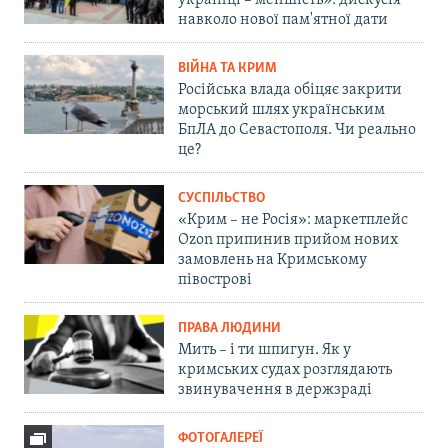
українці – меншість»: дискусія
навколо нової пам'ятної дати
ВІЙНА ТА КРИМ
Російська влада обіцяє закрити
морський шлях українським
БпЛА до Севастополя. Чи реально
це?
СУСПІЛЬСТВО
«Крим – не Росія»: маркетплейс
Ozon припинив прийом нових
замовлень на Кримському
півострові
ПРАВА ЛЮДИНИ
Мить – і ти шпигун. Як у
кримських судах розглядають
звинувачення в держзраді
ФОТОГАЛЕРЕЇ