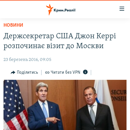
Доступність
посилання
Перейти
НОВИНИ
до
НОВИНИ
Держсекретар США Джон Керрі
основного
ВОДА.КРИМ
матеріалу
розпочинає візит до Москви
ВІДЕО ТА ФОТО
Перейти
до
23 березень 2016, 09:05
ПОЛІТИКА
основної
БЛОГИ
Поділитись
Читати без VPN
навігації
Перейти
ПОГЛЯД
до
ІНТЕРВ'Ю
пошуку
ВСЕ ЗА ДЕНЬ
СПЕЦПРОЕКТИ
ЯК ОБІЙТИ БЛОКУВАННЯ
ДЕПОРТАЦІЯ