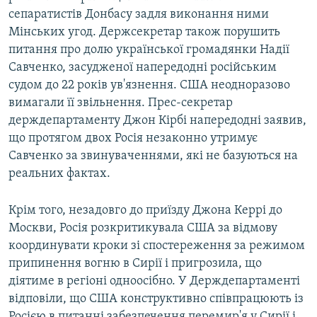
сепаратистів Донбасу задля виконання ними
Мінських угод. Держсекретар також порушить
питання про долю української громадянки Надії
Савченко, засудженої напередодні російським
судом до 22 років ув'язнення. США неодноразово
вимагали її звільнення. Прес-секретар
держдепартаменту Джон Кірбі напередодні заявив,
що протягом двох Росія незаконно утримує
Савченко за звинуваченнями, які не базуються на
реальних фактах.
Крім того, незадовго до приїзду Джона Керрі до
Москви, Росія розкритикувала США за відмову
координувати кроки зі спостереження за режимом
припинення вогню в Сирії і пригрозила, що
діятиме в регіоні одноосібно. У Держдепартаменті
відповіли, що США конструктивно співпрацюють із
Росією в питанні забезпечення перемир'я у Сирії і