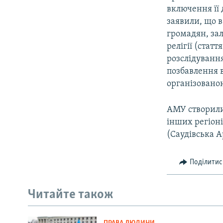
включення її
заявили, що 
громадян, зал
релігії (стат
розслідуванн
позбавлення во
організованою
АМУ створили
інших регіоні
(Саудівська А
Поділитис
Читайте також