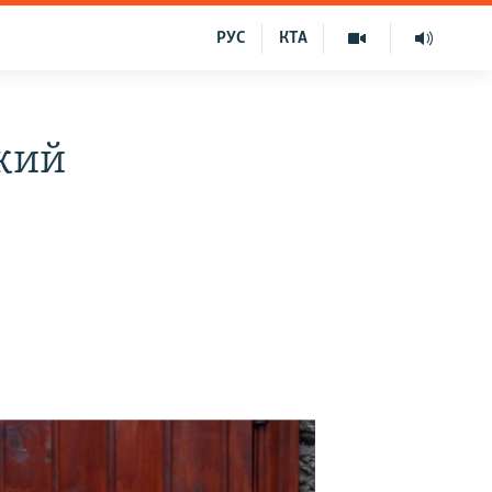
РУС
КТА
кий