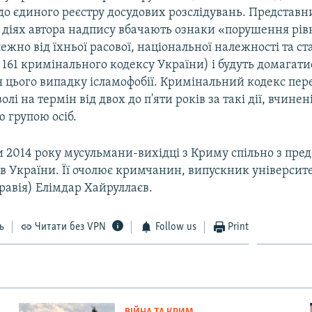
 до єдиного реєстру досудових розслідувань. Представ
в діях автора надпису вбачають ознаки «порушення рів
ежно від їхньої расової, національної належності та с
тя 161 кримінального кодексу України) і будуть домагати
я цього випадку ісламофобії. Кримінальний кодекс пер
лі на термін від двох до п'яти років за такі дії, вчинен
 групою осіб.
 2014 року мусульмани-вихідці з Криму спільно з пр
в України. Її очолює кримчанин, випускник університе
равія) Елімдар Хайруллаєв.
ь
Читати без VPN
Follow us
Print