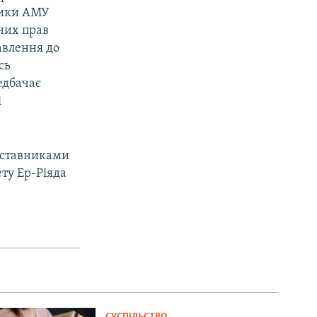
ники АМУ
них прав
тавлення до
сь
едбачає
і
едставниками
ту Ер-Ріяда