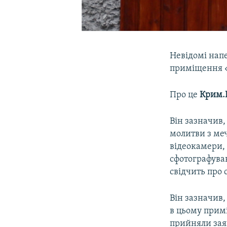
Невідомі напе
приміщення «
Про це
Крим.Р
Він зазначив,
молитви з мече
відеокамери, 
сфотографував
свідчить про 
Він зазначив,
в цьому прим
прийняли зая