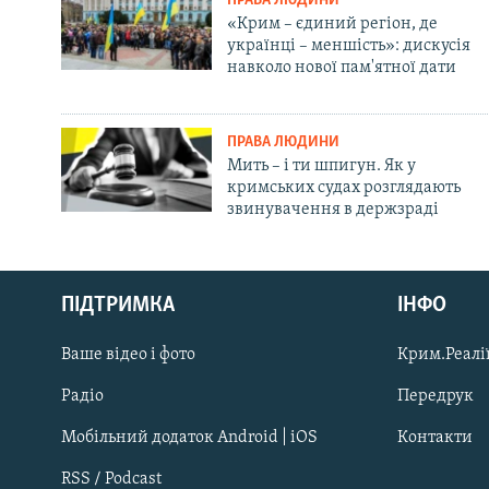
ПРАВА ЛЮДИНИ
«Крим – єдиний регіон, де
українці – меншість»: дискусія
навколо нової пам'ятної дати
ПРАВА ЛЮДИНИ
Мить – і ти шпигун. Як у
кримських судах розглядають
звинувачення в держзраді
Русский
ПІДТРИМКА
ІНФО
Qırımtatar
Ваше відео і фото
Крим.Реалії
ДОЛУЧАЙСЯ!
Радіо
Передрук
Мобільний додаток Android | iOS
Контакти
RSS / Podcast