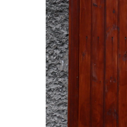
ВІДЕОУРОКИ «ELIFBE»
СВІДЧЕННЯ ОКУПАЦІЇ
УКРАЇНСЬКА ПРОБЛЕМА КРИМУ
ІНФОГРАФІКА