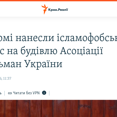
омі нанесли ісламофобсь
 на будівлю Асоціації
ьман України
, 11:37
ь
Читати без VPN