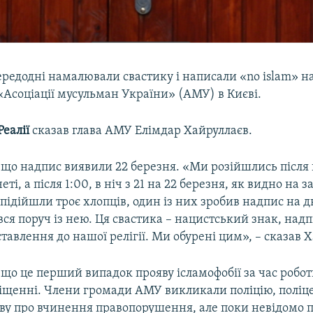
редодні намалювали свастику і написали «no islam» н
Асоціації мусульман України» (АМУ) в Києві.
еалії
сказав глава АМУ Елімдар Хайруллаєв.
 що надпис виявили 22 березня. «Ми розійшлись після 
ті, а після 1:00, в ніч з 21 на 22 березня, як видно на з
підійшли троє хлопців, один із них зробив надпис на д
ся поруч із нею. Ця свастика – нацистський знак, над
ставлення до нашої релігії. Ми обурені цим», – сказав 
 що це перший випадок прояву ісламофобії за час робот
іщенні. Члени громади АМУ викликали поліцію, поліц
ву про вчинення правопорушення, але поки невідомо 