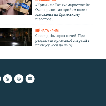
СУСПІЛЬСТВО
«Крим – не Росія»: маркетплейс
Ozon припинив прийом нових
замовлень на Кримському
півострові
ВІЙНА ТА КРИМ
Сорок днів, сорок ночей. Про
результати кримської операції з
примусу Росії до миру