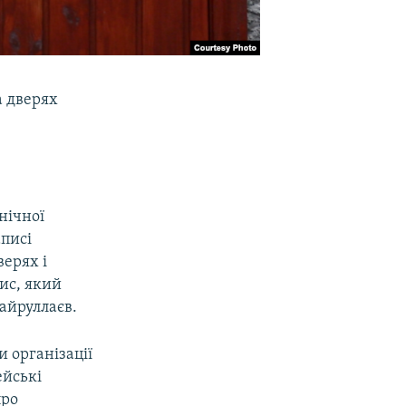
а дверях
нічної
аписі
верях і
пис, який
Хайруллаєв.
и організації
ейські
про