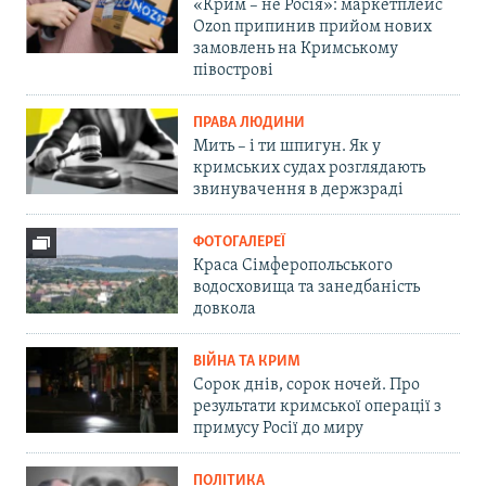
«Крим – не Росія»: маркетплейс
Ozon припинив прийом нових
замовлень на Кримському
півострові
ПРАВА ЛЮДИНИ
Мить – і ти шпигун. Як у
кримських судах розглядають
звинувачення в держзраді
ФОТОГАЛЕРЕЇ
Краса Сімферопольського
водосховища та занедбаність
довкола
ВІЙНА ТА КРИМ
Сорок днів, сорок ночей. Про
результати кримської операції з
примусу Росії до миру
ПОЛІТИКА