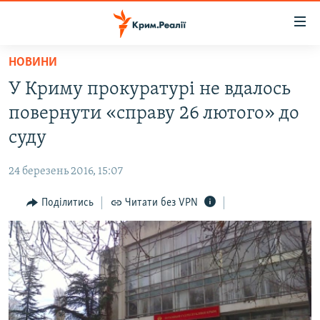
Доступність
посилання
Перейти
НОВИНИ
до
НОВИНИ
У Криму прокуратурі не вдалось
основного
ВОДА.КРИМ
матеріалу
повернути «справу 26 лютого» до
ВІДЕО ТА ФОТО
Перейти
суду
до
ПОЛІТИКА
основної
24 березень 2016, 15:07
БЛОГИ
навігації
Перейти
Поділитись
Читати без VPN
ПОГЛЯД
до
ІНТЕРВ'Ю
пошуку
ВСЕ ЗА ДЕНЬ
СПЕЦПРОЕКТИ
ЯК ОБІЙТИ БЛОКУВАННЯ
ДЕПОРТАЦІЯ