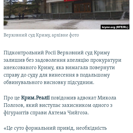
ВІДЕОУРОКИ «ELIFBE»
Русский
СВІДЧЕННЯ ОКУПАЦІЇ
Qırımtatar
УКРАЇНСЬКА ПРОБЛЕМА КРИМУ
Верховний суд Криму, архівне фото
ДОЛУЧАЙСЯ!
ІНФОГРАФІКА
Підконтрольний Росії Верховний суд Криму
залишив без задоволення апеляцію прокуратури
Усі сайти RFE/RL
анексованого Криму, яка вимагала повернути
справу до суду для винесення в подальшому
обвинувального висновку підсудним.
Про це
Крим.Реалії
повідомив адвокат Микола
Полозов, який виступає захисником одного з
фігурантів справи Ахтема Чийгоза.
«Це суто формальний привід, необхідність