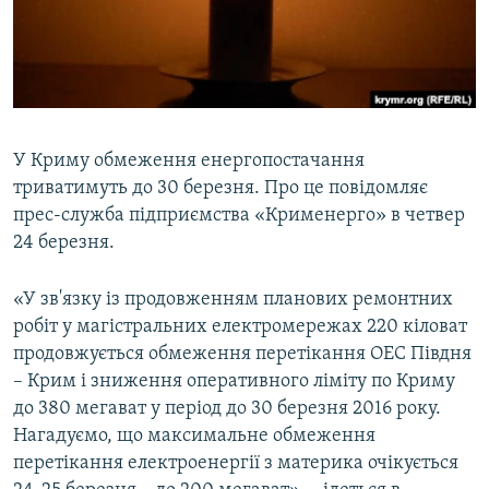
ВІДЕОУРОКИ «ELIFBE»
Русский
СВІДЧЕННЯ ОКУПАЦІЇ
Qırımtatar
УКРАЇНСЬКА ПРОБЛЕМА КРИМУ
ДОЛУЧАЙСЯ!
ІНФОГРАФІКА
У Криму обмеження енергопостачання
триватимуть до 30 березня. Про це повідомляє
прес-служба підприємства «Крименерго» в четвер
Усі сайти RFE/RL
24 березня.
«У зв'язку із продовженням планових ремонтних
робіт у магістральних електромережах 220 кіловат
продовжується обмеження перетікання ОЕС Півдня
– Крим і зниження оперативного ліміту по Криму
до 380 мегават у період до 30 березня 2016 року.
Нагадуємо, що максимальне обмеження
перетікання електроенергії з материка очікується