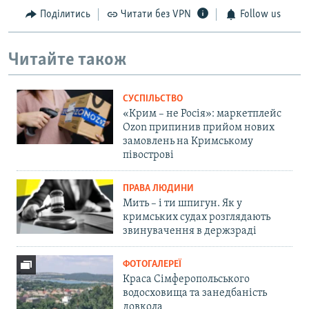
Поділитись
Читати без VPN
Follow us
Читайте також
СУСПІЛЬСТВО
«Крим – не Росія»: маркетплейс
Ozon припинив прийом нових
замовлень на Кримському
півострові
ПРАВА ЛЮДИНИ
Мить – і ти шпигун. Як у
кримських судах розглядають
звинувачення в держзраді
ФОТОГАЛЕРЕЇ
Краса Сімферопольського
водосховища та занедбаність
довкола