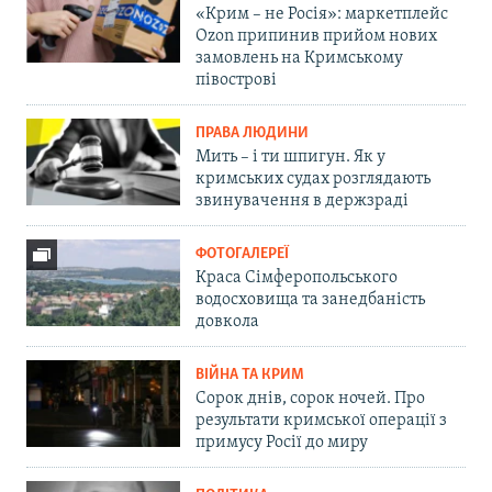
«Крим – не Росія»: маркетплейс
Ozon припинив прийом нових
замовлень на Кримському
півострові
ПРАВА ЛЮДИНИ
Мить – і ти шпигун. Як у
кримських судах розглядають
звинувачення в держзраді
ФОТОГАЛЕРЕЇ
Краса Сімферопольського
водосховища та занедбаність
довкола
ВІЙНА ТА КРИМ
Сорок днів, сорок ночей. Про
результати кримської операції з
примусу Росії до миру