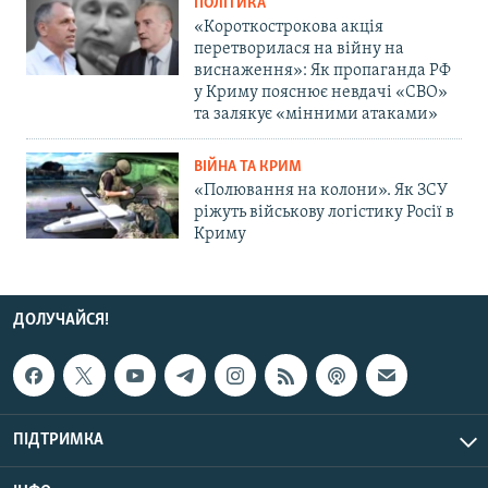
ПОЛІТИКА
«Короткострокова акція
перетворилася на війну на
виснаження»: Як пропаганда РФ
у Криму пояснює невдачі «СВО»
та залякує «мінними атаками»
ВІЙНА ТА КРИМ
«Полювання на колони». Як ЗСУ
ріжуть військову логістику Росії в
Криму
ДОЛУЧАЙСЯ!
ПІДТРИМКА