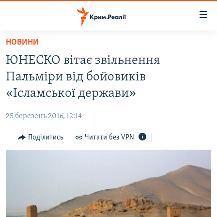
Доступність
посилання
Перейти
НОВИНИ
до
НОВИНИ
ЮНЕСКО вітає звільнення
основного
ВОДА.КРИМ
матеріалу
Пальміри від бойовиків
ВІДЕО ТА ФОТО
Перейти
«Ісламської держави»
до
ПОЛІТИКА
основної
25 березень 2016, 12:14
БЛОГИ
навігації
Перейти
Поділитись
Читати без VPN
ПОГЛЯД
до
ІНТЕРВ'Ю
пошуку
ВСЕ ЗА ДЕНЬ
СПЕЦПРОЕКТИ
ЯК ОБІЙТИ БЛОКУВАННЯ
ДЕПОРТАЦІЯ