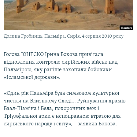
ВІДЕОУРОКИ «ELIFBE»
Русский
СВІДЧЕННЯ ОКУПАЦІЇ
Qırımtatar
УКРАЇНСЬКА ПРОБЛЕМА КРИМУ
Долина Гробниць, Пальміра, Сирія, 4 серпня 2010 року
ДОЛУЧАЙСЯ!
ІНФОГРАФІКА
Голова ЮНЕСКО Ірина Бокова привітала
відновлення контролю сирійських військ над
Усі сайти RFE/RL
Пальмірою, яку раніше захопили бойовики
«Ісламської держави».
«Один рік Пальміра була символом культурної
чистки на Близькому Сході… Руйнування храмів
Баал-Шаміна і Бела, похоронних веж і
Тріумфальної арки є непоправною втратою для
сирійського народу і світу», – заявила Бокова.