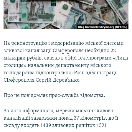
ВІДЕОУРОКИ «ELIFBE»
Русский
СВІДЧЕННЯ ОКУПАЦІЇ
Qırımtatar
УКРАЇНСЬКА ПРОБЛЕМА КРИМУ
ДОЛУЧАЙСЯ!
ІНФОГРАФІКА
На реконструкцію і модернізацію міської системи
зливової каналізації Сімферополя необхідно 22
мільярди рублів, сказав в ефірі телепрограми «Лица
Усі сайти RFE/RL
столицы» начальник департаменту міського
господарства підконтрольної Росії адміністрації
Сімферополя Сергій Дерев'янко.
Про це повідомляє прес-служба відомства.
За його інформацією, мережа міської зливової
каналізації завдовжки понад 37 кілометрів, до її
складу входять 1439 зливових решіток і 521