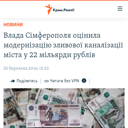
Доступність
посилання
Перейти
НОВИНИ
до
НОВИНИ
Влада Сімферополя оцінила
основного
ВОДА.КРИМ
матеріалу
модернізацію зливової каналізації
ВІДЕО ТА ФОТО
Перейти
міста у 22 мільярди рублів
до
ПОЛІТИКА
основної
25 березень 2016, 15:52
БЛОГИ
навігації
Перейти
Поділитись
Читати без VPN
ПОГЛЯД
до
ІНТЕРВ'Ю
пошуку
ВСЕ ЗА ДЕНЬ
СПЕЦПРОЕКТИ
ЯК ОБІЙТИ БЛОКУВАННЯ
ДЕПОРТАЦІЯ