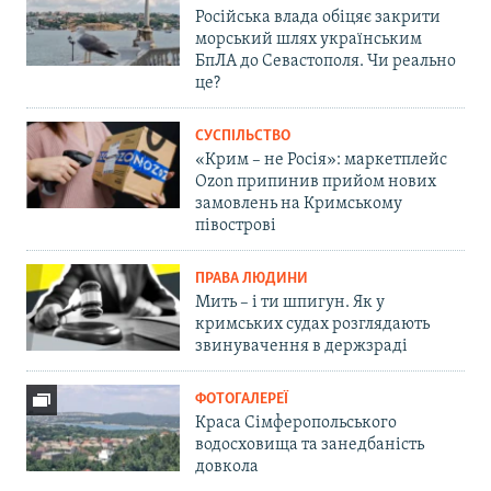
Російська влада обіцяє закрити
морський шлях українським
БпЛА до Севастополя. Чи реально
це?
СУСПІЛЬСТВО
«Крим – не Росія»: маркетплейс
Ozon припинив прийом нових
замовлень на Кримському
півострові
ПРАВА ЛЮДИНИ
Мить – і ти шпигун. Як у
кримських судах розглядають
звинувачення в держзраді
ФОТОГАЛЕРЕЇ
Краса Сімферопольського
водосховища та занедбаність
довкола