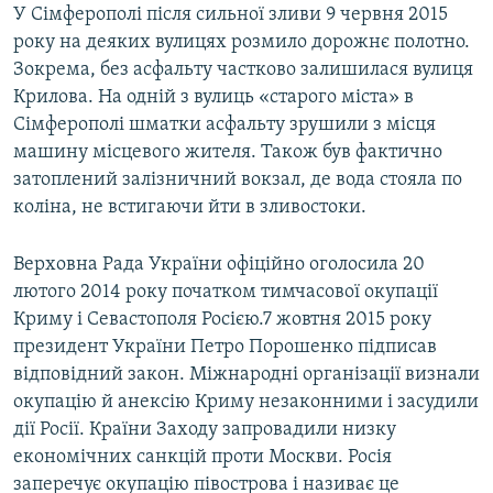
У Сімферополі після сильної зливи 9 червня 2015
року на деяких вулицях розмило дорожнє полотно.
Зокрема, без асфальту частково залишилася вулиця
Крилова. На одній з вулиць «старого міста» в
Сімферополі шматки асфальту зрушили з місця
машину місцевого жителя. Також був фактично
затоплений залізничний вокзал, де вода стояла по
коліна, не встигаючи йти в зливостоки.
Верховна Рада України офіційно оголосила 20
лютого 2014 року початком тимчасової окупації
Криму і Севастополя Росією.7 жовтня 2015 року
президент України Петро Порошенко підписав
відповідний закон. Міжнародні організації визнали
окупацію й анексію Криму незаконними і засудили
дії Росії. Країни Заходу запровадили низку
економічних санкцій проти Москви. Росія
заперечує окупацію півострова і називає це