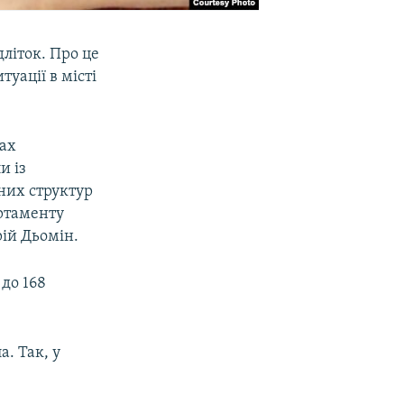
дліток. Про це
туації в місті
вах
и із
них структур
артаменту
рій Дьомін.
 до 168
а. Так, у