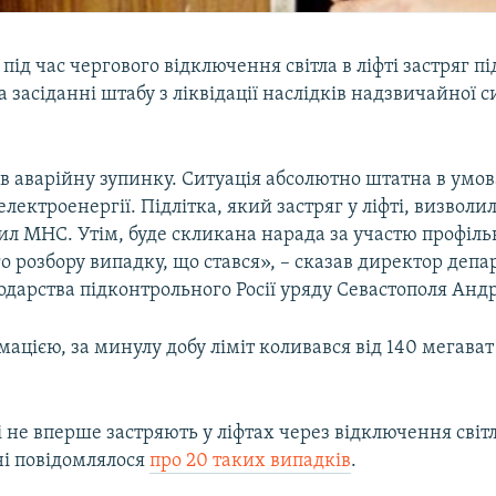
 під час чергового відключення світла в ліфті застряг пі
 засіданні штабу з ліквідації наслідків надзвичайної си
в аварійну зупинку. Ситуація абсолютно штатна в умо
лектроенергії. Підлітка, який застряг у ліфті, визволил
ил МНС. Утім, буде скликана нарада за участю профіль
о розбору випадку, що стався», – сказав директор деп
одарства підконтрольного Росії уряду Севастополя Анд
мацією, за минулу добу ліміт коливався від 140 мегават
 не вперше застряють у ліфтах через відключення світл
ні повідомлялося
про 20 таких випадків
.