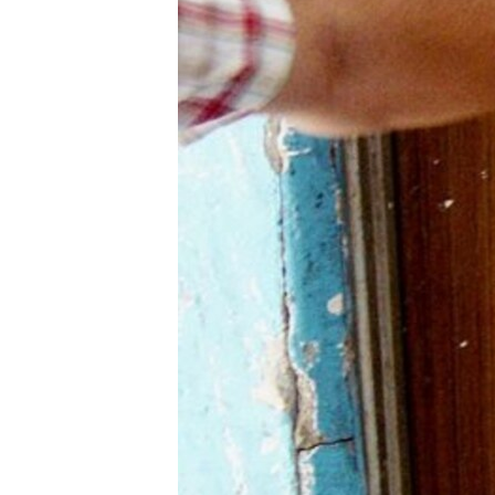
ВІДЕОУРОКИ «ELIFBE»
СВІДЧЕННЯ ОКУПАЦІЇ
УКРАЇНСЬКА ПРОБЛЕМА КРИМУ
ІНФОГРАФІКА