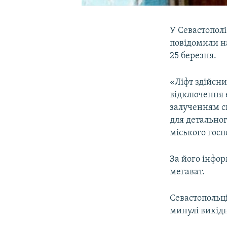
У Севастополі
повідомили на
25 березня.
«Ліфт здійсни
відключення е
залученням с
для детальног
міського госп
За його інфор
мегават.
Севастопольці
минулі вихід