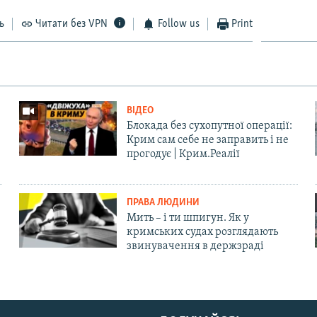
ь
Читати без VPN
Follow us
Print
ВІДЕО
Блокада без сухопутної операції:
Крим сам себе не заправить і не
прогодує | Крим.Реалії
ПРАВА ЛЮДИНИ
Мить – і ти шпигун. Як у
кримських судах розглядають
звинувачення в держзраді