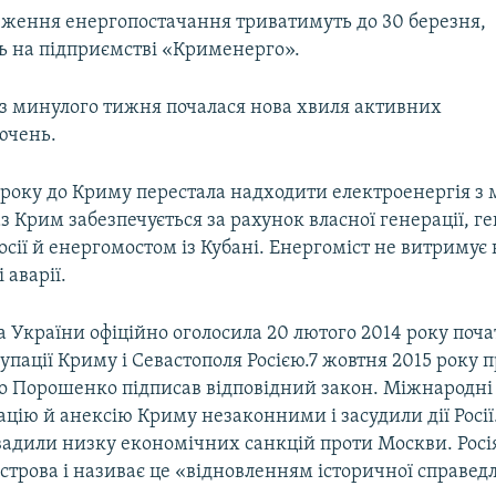
ження енергопостачання триватимуть до 30 березня,
 на підприємстві «Крименерго».
 з минулого тижня почалася нова хвиля активних
ючень.
 року до Криму перестала надходити електроенергія з
з Крим забезпечується за рахунок власної генерації, 
Росії й енергомостом із Кубані. Енергоміст не витриму
 аварії.
 України офіційно оголосила 20 лютого 2014 року поч
упації Криму і Севастополя Росією.7 жовтня 2015 року 
о Порошенко підписав відповідний закон. Міжнародні 
цію й анексію Криму незаконними і засудили дії Росії
вадили низку економічних санкцій проти Москви. Росі
строва і називає це «відновленням історичної справедл