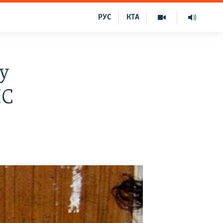
РУС
КТА
 у
НС