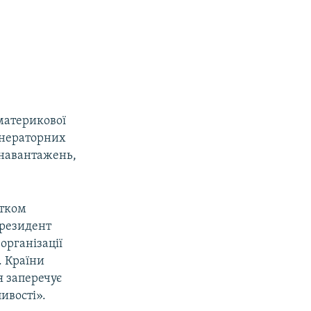
 материкової
генераторних
є навантажень,
атком
президент
організації
. Країни
я заперечує
ивості».