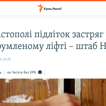
стополі підліток застряг
румленому ліфті – штаб 
, 16:32
ь
Читати без VPN