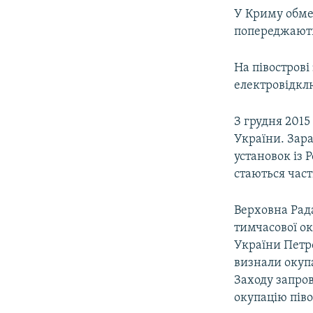
У Криму обме
попереджають
На півострові
електровідкл
З грудня 2015
України. Зара
установок із 
стаються часті
Верховна Рада
тимчасової ок
України Петр
визнали окупа
Заходу запро
окупацію піво