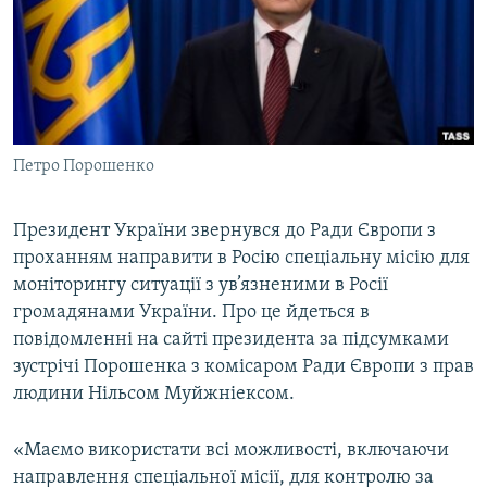
ВІДЕОУРОКИ «ELIFBE»
Русский
СВІДЧЕННЯ ОКУПАЦІЇ
Qırımtatar
УКРАЇНСЬКА ПРОБЛЕМА КРИМУ
ДОЛУЧАЙСЯ!
ІНФОГРАФІКА
Петро Порошенко
Президент України звернувся до Ради Європи з
Усі сайти RFE/RL
проханням направити в Росію спеціальну місію для
моніторингу ситуації з ув’язненими в Росії
громадянами України. Про це йдеться в
повідомленні на сайті президента за підсумками
зустрічі Порошенка з комісаром Ради Європи з прав
людини Нільсом Муйжніексом.
«Маємо використати всі можливості, включаючи
направлення спеціальної місії, для контролю за