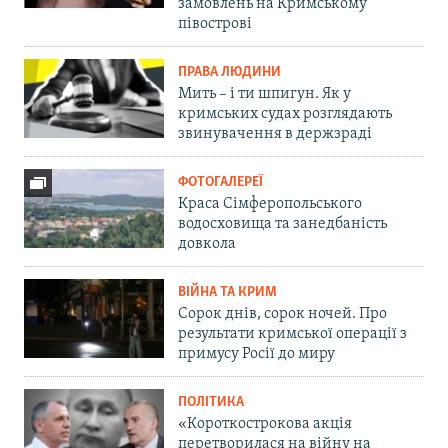
замовлень на Кримському
півострові
ПРАВА ЛЮДИНИ
Мить – і ти шпигун. Як у
кримських судах розглядають
звинувачення в держзраді
ФОТОГАЛЕРЕЇ
Краса Сімферопольського
водосховища та занедбаність
довкола
ВІЙНА ТА КРИМ
Сорок днів, сорок ночей. Про
результати кримської операції з
примусу Росії до миру
ПОЛІТИКА
«Короткострокова акція
перетворилася на війну на