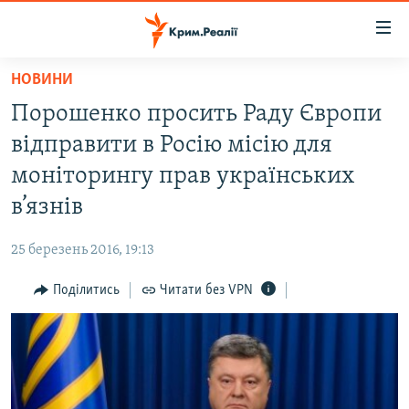
Доступність
посилання
Перейти
НОВИНИ
до
НОВИНИ
Порошенко просить Раду Європи
основного
ВОДА.КРИМ
матеріалу
відправити в Росію місію для
ВІДЕО ТА ФОТО
Перейти
моніторингу прав українських
до
ПОЛІТИКА
в’язнів
основної
БЛОГИ
навігації
25 березень 2016, 19:13
Перейти
ПОГЛЯД
до
Поділитись
Читати без VPN
ІНТЕРВ'Ю
пошуку
ВСЕ ЗА ДЕНЬ
СПЕЦПРОЕКТИ
ЯК ОБІЙТИ БЛОКУВАННЯ
ДЕПОРТАЦІЯ