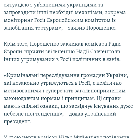
ситуацією з ув’язненими українцями та
запровадити інші необхідні механізми, зокрема
моніторинг Росії Європейським комітетом із
запобігання тортурам», – заявив Порошенко.
Крім того, Порошенко закликав комісара Ради
Європи сприяти звільненню Надії Савченко та
інших утримуваних в Росії політичних в'язнів.
«Кримінальні переслідування громадян України,
які незаконно утримуються в Росії, є політично
мотивованими і суперечать загальноприйнятим
законодавчим нормам і принципам. Ці справи
мають спільні ознаки, що засвідчує існування дуже
небезпечної тенденції», – додав український
президент.
У свою чергу комісар Нільс Муйжніекс повідомив,