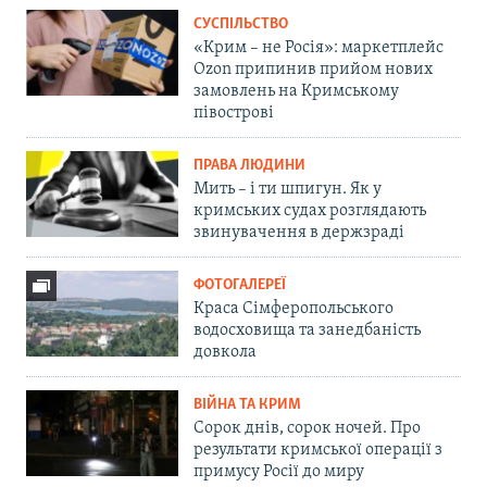
СУСПІЛЬСТВО
«Крим – не Росія»: маркетплейс
Ozon припинив прийом нових
замовлень на Кримському
півострові
ПРАВА ЛЮДИНИ
Мить – і ти шпигун. Як у
кримських судах розглядають
звинувачення в держзраді
ФОТОГАЛЕРЕЇ
Краса Сімферопольського
водосховища та занедбаність
довкола
ВІЙНА ТА КРИМ
Сорок днів, сорок ночей. Про
результати кримської операції з
примусу Росії до миру