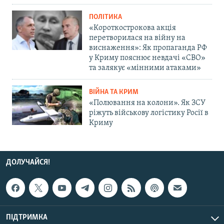
ПОЛІТИКА
«Короткострокова акція
перетворилася на війну на
виснаження»: Як пропаганда РФ
у Криму пояснює невдачі «СВО»
та залякує «мінними атаками»
ВІЙНА ТА КРИМ
«Полювання на колони». Як ЗСУ
ріжуть військову логістику Росії в
Криму
ДОЛУЧАЙСЯ!
ПІДТРИМКА