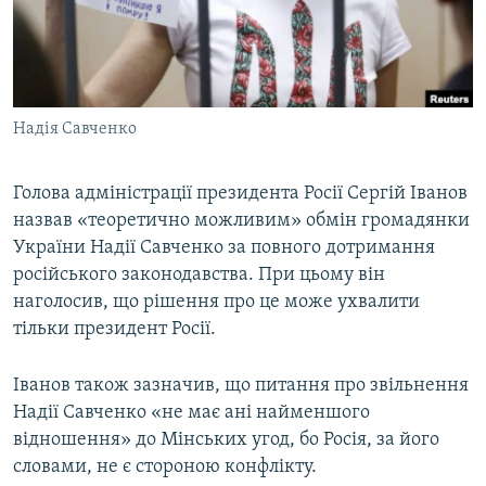
ВІДЕОУРОКИ «ELIFBE»
Русский
СВІДЧЕННЯ ОКУПАЦІЇ
Qırımtatar
УКРАЇНСЬКА ПРОБЛЕМА КРИМУ
Надія Савченко
ДОЛУЧАЙСЯ!
ІНФОГРАФІКА
Голова адміністрації президента Росії Сергій Іванов
назвав «теоретично можливим» обмін громадянки
Усі сайти RFE/RL
України Надії Савченко за повного дотримання
російського законодавства. При цьому він
наголосив, що рішення про це може ухвалити
тільки президент Росії.
Іванов також зазначив, що питання про звільнення
Надії Савченко «не має ані найменшого
відношення» до Мінських угод, бо Росія, за його
словами, не є стороною конфлікту.