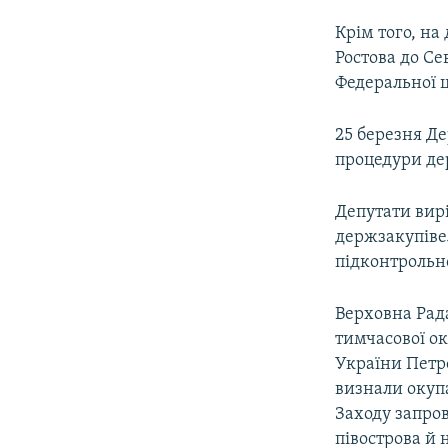
Крім того, на
Ростова до Се
Федеральної ц
25 березня Де
процедури дер
Депутати вир
держзакупіве
підконтрольн
Верховна Рада
тимчасової ок
України Петр
визнали окупа
Заходу запро
півострова й 