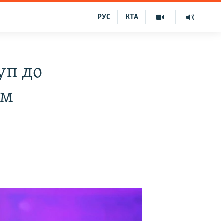
РУС
КТА
уп до
им