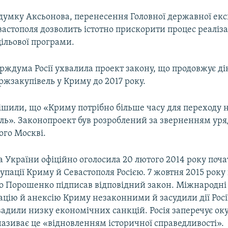
 думку Аксьонова, перенесення Головної державної екс
вастополя дозволить істотно прискорити процес реаліза
ільової програми.
рждума Росії ухвалила проект закону, що продовжує д
жзакупівель у Криму до 2017 року.
ішили, що «Криму потрібно більше часу для переходу 
ль». Законопроект був розроблений за зверненням уря
ого Москві.
 України офіційно оголосила 20 лютого 2014 року поч
упації Криму й Севастополя Росією. 7 жовтня 2015 рок
о Порошенко підписав відповідний закон. Міжнародні 
цію й анексію Криму незаконними й засудили дії Росі
вадили низку економічних санкцій. Росія заперечує ок
називає це «відновленням історичної справедливості».