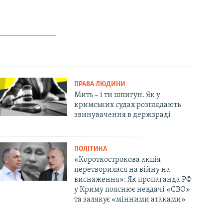
ПРАВА ЛЮДИНИ
Мить – і ти шпигун. Як у
кримських судах розглядають
звинувачення в держзраді
ПОЛІТИКА
«Короткострокова акція
перетворилася на війну на
виснаження»: Як пропаганда РФ
у Криму пояснює невдачі «СВО»
та залякує «мінними атаками»