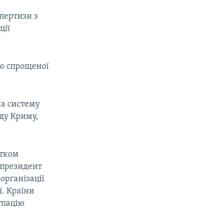
пертизи з
ції
ію спрощеної
на систему
ду Криму,
атком
у президент
організації
ї. Країни
упацію