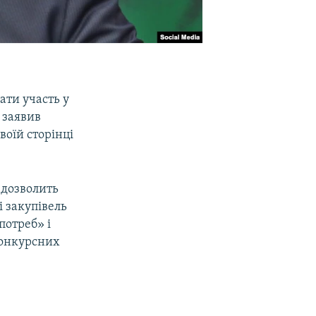
ати участь у
 заявив
воїй сторінці
 дозволить
і закупівель
потреб» і
конкурсних