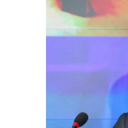
ВІДЕОУРОКИ «ELIFBE»
СВІДЧЕННЯ ОКУПАЦІЇ
УКРАЇНСЬКА ПРОБЛЕМА КРИМУ
ІНФОГРАФІКА