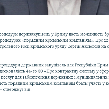
оцедури держзакупівель у Криму дасть можливість бр
роцедурах «порядним кримським компаніям». Про це
трольного Росії кримського уряду Сергій Аксьонов на с
роцедури державних закупівель для Республіки Крим
осконалість 44-го ФЗ «Про контрактну систему у сфер
т, послуг для забезпечення державних і муніципальних 
ість порядним кримським компаніям брати участь у 
– стверджує він.