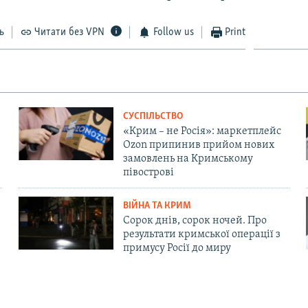
ь
Читати без VPN
Follow us
Print
СУСПІЛЬСТВО
«Крим – не Росія»: маркетплейс
Ozon припинив прийом нових
замовлень на Кримському
півострові
ВІЙНА ТА КРИМ
Сорок днів, сорок ночей. Про
результати кримської операції з
примусу Росії до миру