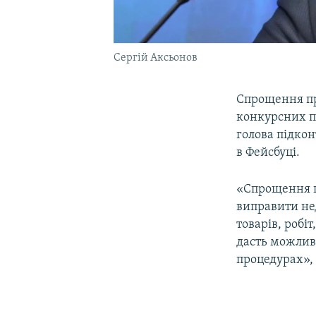
Сергій Аксьонов
Спрощення пр
конкурсних п
голова підкон
в Фейсбуці.
«Спрощення п
виправити нед
товарів, робі
дасть можлив
процедурах», 