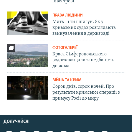
півострові
ПРАВА ЛЮДИНИ
Мить – і ти шпигун. Як у
кримських судах розглядають
звинувачення в держзраді
ФОТОГАЛЕРЕЇ
Краса Сімферопольського
водосховища та занедбаність
довкола
ВІЙНА ТА КРИМ
Сорок днів, сорок ночей. Про
результати кримської операції з
примусу Росії до миру
ДОЛУЧАЙСЯ!