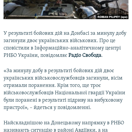
ВІДЕОУРОКИ «ELIFBE»
Русский
СВІДЧЕННЯ ОКУПАЦІЇ
Qırımtatar
УКРАЇНСЬКА ПРОБЛЕМА КРИМУ
У результаті бойових дій на Донбасі за минулу добу
ДОЛУЧАЙСЯ!
ІНФОГРАФІКА
загинули двоє українських військових. Про це
сповістили в Інформаційно-аналітичному центрі
РНБО України, повідомляє
Радіо Свобода
.
Усі сайти RFE/RL
«За минулу добу в результаті бойових дій двоє
українських військовослужбовців загинули, вісім
отримали поранення. Крім того, ще троє
військовослужбовців Національної гвардії України
були поранені в результаті підриву на вибуховому
пристрої», – йдеться у повідомленні.
Найскладнішою на Донецькому напрямку в РНБО
називають ситуацію в районі Авдіївки, а на