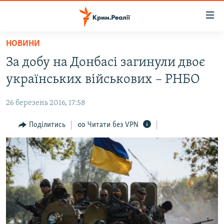
Доступність
посилання
Перейти
НОВИНИ
до
НОВИНИ
За добу на Донбасі загинули двоє
основного
ВОДА.КРИМ
матеріалу
українських військових – РНБО
ВІДЕО ТА ФОТО
Перейти
до
26 березень 2016, 17:58
ПОЛІТИКА
основної
БЛОГИ
Поділитись
Читати без VPN
навігації
Перейти
ПОГЛЯД
до
ІНТЕРВ'Ю
пошуку
ВСЕ ЗА ДЕНЬ
СПЕЦПРОЕКТИ
ЯК ОБІЙТИ БЛОКУВАННЯ
ДЕПОРТАЦІЯ