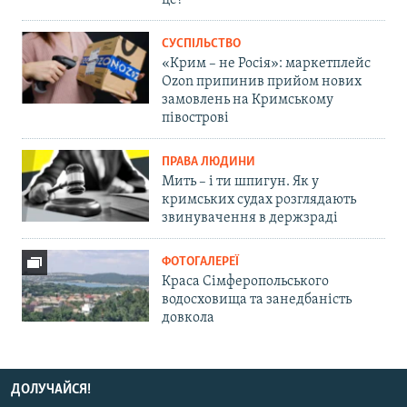
це?
СУСПІЛЬСТВО
«Крим – не Росія»: маркетплейс
Ozon припинив прийом нових
замовлень на Кримському
півострові
ПРАВА ЛЮДИНИ
Мить – і ти шпигун. Як у
кримських судах розглядають
звинувачення в держзраді
ФОТОГАЛЕРЕЇ
Краса Сімферопольського
водосховища та занедбаність
довкола
ДОЛУЧАЙСЯ!