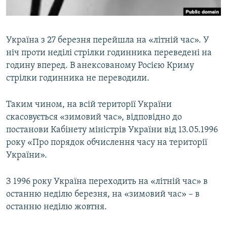
ВІДЕОУРОКИ «ELIFBE»
Русский
СВІДЧЕННЯ ОКУПАЦІЇ
Qırımtatar
Україна з 27 березня перейшла на «літній час». У
УКРАЇНСЬКА ПРОБЛЕМА КРИМУ
ніч проти неділі стрілки годинника переведені на
ДОЛУЧАЙСЯ!
ІНФОГРАФІКА
годину вперед. В анексованому Росією Криму
стрілки годинника не переводили.
Таким чином, на всій території України
Усі сайти RFE/RL
скасовується «зимовий час», відповідно до
постанови Кабінету міністрів України від 13.05.1996
року «Про порядок обчислення часу на території
України».
З 1996 року Україна переходить на «літній час» в
останню неділю березня, на «зимовий час» – в
останню неділю жовтня.