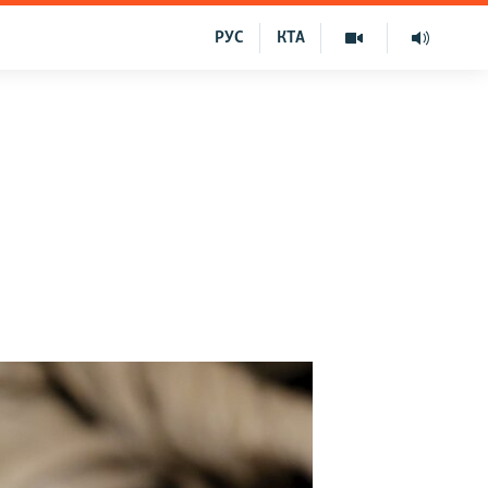
РУС
КТА