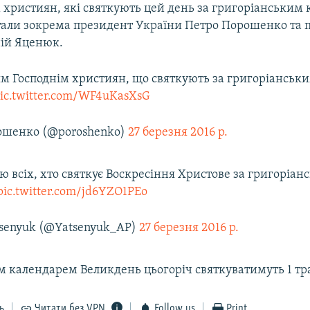
 християн, які святкують цей день за григоріанським 
тали зокрема президент України Петро Порошенко та п
ній Яценюк.
ям Господнім християн, що святкують за григоріанськ
ic.twitter.com/WF4uKasXsG
ошенко (@poroshenko)
27 березня 2016 р.
ю всіх, хто святкує Воскресіння Христове за григоріан
pic.twitter.com/jd6YZO1PEo
tsenyuk (@Yatsenyuk_AP)
27 березня 2016 р.
м календарем Великдень цьогоріч святкуватимуть 1 тр
ь
Читати без VPN
Follow us
Print