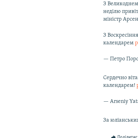
З Великоднем
неділю приві
міністр Арсе
З Воскресінн
календарем
p
— Петро Пор
Сердечно віта
календарем!
— Arseniy Ya
За юліанськи
Поділитис