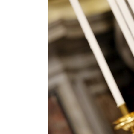
ВІДЕОУРОКИ «ELIFBE»
СВІДЧЕННЯ ОКУПАЦІЇ
УКРАЇНСЬКА ПРОБЛЕМА КРИМУ
ІНФОГРАФІКА