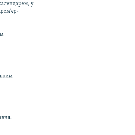
календарем, у
рем’єр-
им
ським
авня.