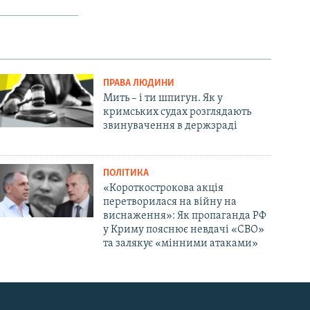
ПРАВА ЛЮДИНИ
Мить – і ти шпигун. Як у
кримських судах розглядають
звинувачення в держзраді
ПОЛІТИКА
«Короткострокова акція
перетворилася на війну на
виснаження»: Як пропаганда РФ
у Криму пояснює невдачі «СВО»
та залякує «мінними атаками»