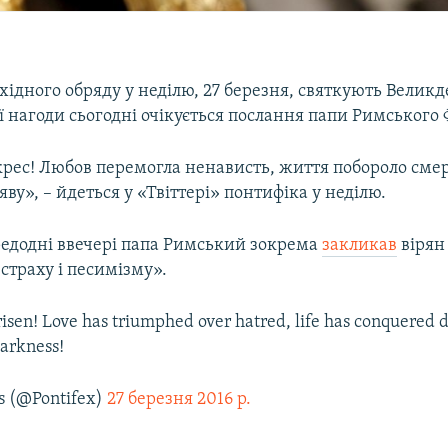
ідного обряду у неділю, 27 березня, святкують Великд
єї нагоди сьогодні очікується послання папи Римського
рес! Любов перемогла ненависть, життя побороло смерт
яву», – йдеться у «Твіттері» понтифіка у неділю.
редодні ввечері папа Римський зокрема
закликав
вірян
страху і песимізму».
 risen! Love has triumphed over hatred, life has conquered d
darkness!
s (@Pontifex)
27 березня 2016 р.