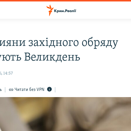
ияни західного обряду
ують Великдень
, 14:57
ь
Читати без VPN