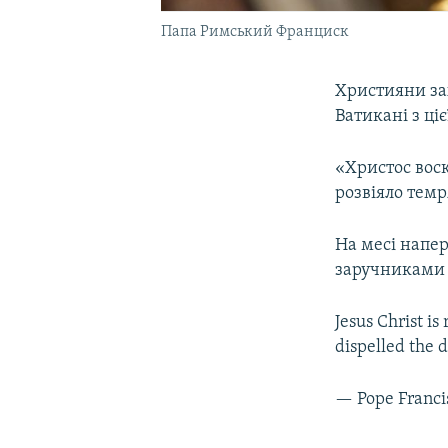
Папа Римський Франциск
Християни зах
Ватикані з ці
«Христос воск
розвіяло темр
На месі напе
заручниками 
Jesus Christ is
dispelled the 
— Pope Franci