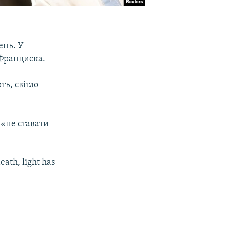
ень. У
 Франциска.
ь, світло
 «не ставати
eath, light has