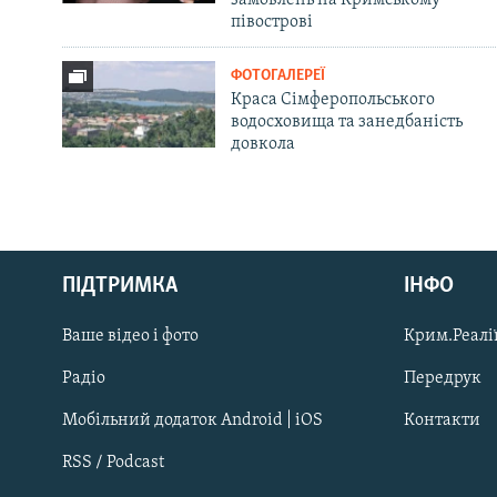
замовлень на Кримському
півострові
ФОТОГАЛЕРЕЇ
Краса Сімферопольського
водосховища та занедбаність
довкола
Русский
Qırımtatar
ПІДТРИМКА
ІНФО
Ваше відео і фото
Крим.Реалії
ДОЛУЧАЙСЯ!
Радіо
Передрук
Мобільний додаток Android | iOS
Контакти
RSS / Podcast
Усі сайти RFE/RL