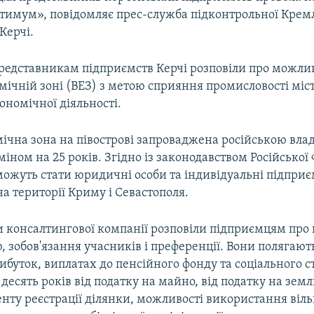
тимум», повідомляє прес-служба підконтрольної Крем
Керчі.
редставникам підприємств Керчі розповіли про можливо
мічній зоні (ВЕЗ) з метою сприяння промисловості міст
кономічної діяльності.
ічна зона на півострові запроваджена російською влад
міном на 25 років. Згідно із законодавством Російської Ф
ожуть стати юридичні особи та індивідуальні підприєм
 території Криму і Севастополя.
 консалтингової компанії розповіли підприємцям про
 зобов'язання учасників і преференції. Вони полягають
ибуток, виплатах до пенсійного фонду та соціального 
 десять років від податку на майно, від податку на зем
нту реєстрації ділянки, можливості використання віль