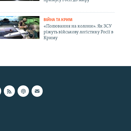
примусу Росії до миру
ВІЙНА ТА КРИМ
«Полювання на колони». Як ЗСУ
ріжуть військову логістику Росії в
Криму