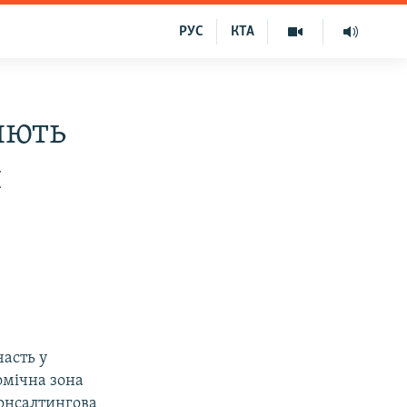
РУС
КТА
яють
й
асть у
омічна зона
консалтингова