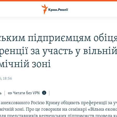
ьким підприємцям обіц
енції за участь у вільні
мічній зоні
, 18:56
ь
Читати без VPN
анексованого Росією Криму обіцяють преференції за уч
мічній зоні. Про це говорили на семінарі «Вільна екон
для представників керченських підприємств провела 