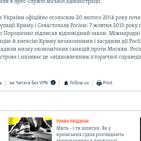
или в прес-службі міської адміністрації.
 України офіційно оголосила 20 лютого 2014 року поч
упації Криму і Севастополя Росією. 7 жовтня 2015 року
о Порошенко підписав відповідний закон. Міжнародні 
цію й анексію Криму незаконними і засудили дії Росії
вадили низку економічних санкцій проти Москви. Росі
строва і називає це «відновленням історичної справедл
ь
Читати без VPN
Follow us
Print
ПРАВА ЛЮДИНИ
Мить – і ти шпигун. Як у
кримських судах розглядають