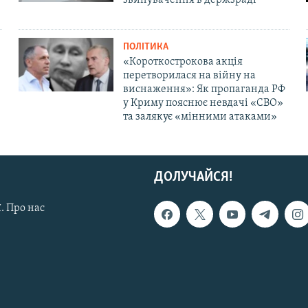
звинувачення в держзраді
ПОЛІТИКА
«Короткострокова акція
перетворилася на війну на
виснаження»: Як пропаганда РФ
у Криму пояснює невдачі «СВО»
та залякує «мінними атаками»
ДОЛУЧАЙСЯ!
. Про нас