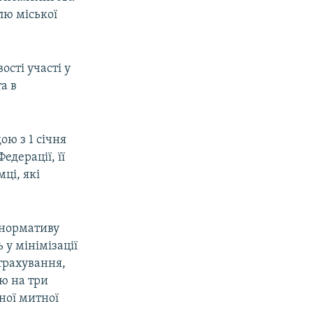
лю міської
сті участі у
а в
ою з 1 січня
едерації, її
ці, які
 нормативу
 у мінімізації
страхування,
лю на три
ної митної