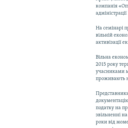
ВІДЕОУРОКИ «ELIFBE»
компанія «Оп
СВІДЧЕННЯ ОКУПАЦІЇ
адміністрації 
УКРАЇНСЬКА ПРОБЛЕМА КРИМУ
На семінарі п
ІНФОГРАФІКА
вільній еконо
активізації е
Вільна економ
2015 року тер
учасниками м
проживають на
Представники
документацію,
податку на пр
звільненні на
роки від моме