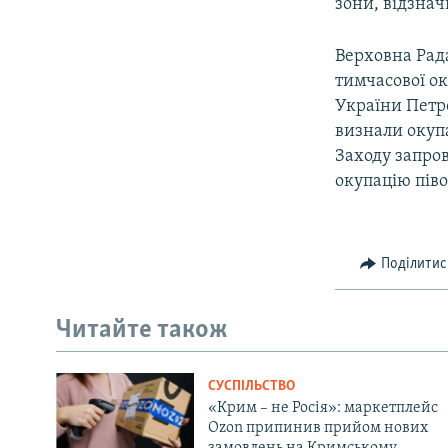
зони, відзнач
Верховна Рада
тимчасової ок
України Петр
визнали окупа
Заходу запро
окупацію піво
Поділитис
Читайте також
СУСПІЛЬСТВО
«Крим – не Росія»: маркетплейс
Ozon припинив прийом нових