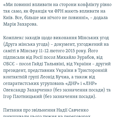
«Ми повинні впливати на сторони конфлікту рівно
так само, як Франція чи ФРН мають впливати на
Київ. Все, більше ми нічого не повинні», – додала
Марія Захарова.
Комплекс заходів щодо виконання Мінських угод
(Друга мінська угода) – документ, узгоджений на
саміті в Мінську 11-12 лютого 2015 року. Його
підписали від Росії посол Михайло Зурабов, від
ОБСЄ – посол Гайді Тальявіні, від України – другий
президент, представник України в Тристоронній
контактній групі Леонід Кучма, а також від
сепаратистських угруповань «ДНР» і «ЛНР»
Олександр Захарченко (без зазначення посади) та
Ігор Плотницький (без зазначення посади).
Питання про звільнення Надії Савченко
порушували цього тижня на переговорах