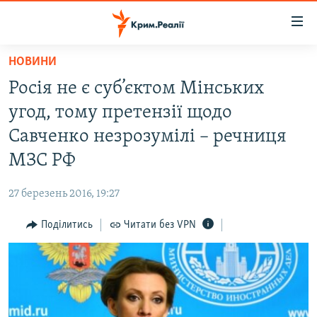
Доступність
посилання
Перейти
НОВИНИ
до
НОВИНИ
Росія не є суб’єктом Мінських
основного
ВОДА.КРИМ
матеріалу
угод, тому претензії щодо
ВІДЕО ТА ФОТО
Перейти
Савченко незрозумілі – речниця
до
ПОЛІТИКА
МЗС РФ
основної
БЛОГИ
навігації
27 березень 2016, 19:27
Перейти
ПОГЛЯД
до
Поділитись
Читати без VPN
ІНТЕРВ'Ю
пошуку
ВСЕ ЗА ДЕНЬ
СПЕЦПРОЕКТИ
ЯК ОБІЙТИ БЛОКУВАННЯ
ДЕПОРТАЦІЯ