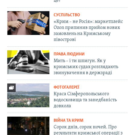
це?
СУСПІЛЬСТВО
«Крим – не Росія»: маркетплейс
Ozon припинив прийом нових
замовлень на Кримському
півострові
ПРАВА ЛЮДИНИ
Мить – і ти шпигун. Як у
кримських судах розглядають
звинувачення в держзраді
ФОТОГАЛЕРЕЇ
Краса Сімферопольського
водосховища та занедбаність
довкола
ВІЙНА ТА КРИМ
Сорок днів, сорок ночей. Про
результати кримської операції з