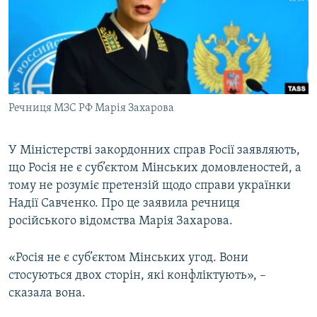
ВІДЕОУРОКИ «ELIFBE»
Русский
СВІДЧЕННЯ ОКУПАЦІЇ
Qırımtatar
УКРАЇНСЬКА ПРОБЛЕМА КРИМУ
ДОЛУЧАЙСЯ!
ІНФОГРАФІКА
Речниця МЗС РФ Марія Захарова
У Міністерстві закордонних справ Росії заявляють,
Усі сайти RFE/RL
що Росія не є суб’єктом Мінських домовленостей, а
тому не розуміє претензій щодо справи українки
Надії Савченко. Про це заявила речниця
російського відомства Марія Захарова.
«Росія не є суб’єктом Мінських угод. Вони
стосуються двох сторін, які конфліктують», –
сказала вона.