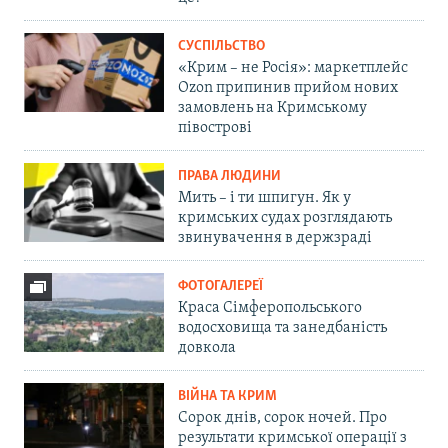
СУСПІЛЬСТВО
«Крим – не Росія»: маркетплейс
Ozon припинив прийом нових
замовлень на Кримському
півострові
ПРАВА ЛЮДИНИ
Мить – і ти шпигун. Як у
кримських судах розглядають
звинувачення в держзраді
ФОТОГАЛЕРЕЇ
Краса Сімферопольського
водосховища та занедбаність
довкола
ВІЙНА ТА КРИМ
Сорок днів, сорок ночей. Про
результати кримської операції з