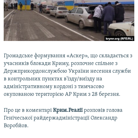
ВІДЕОУРОКИ «ELIFBE»
Русский
СВІДЧЕННЯ ОКУПАЦІЇ
Qırımtatar
УКРАЇНСЬКА ПРОБЛЕМА КРИМУ
ДОЛУЧАЙСЯ!
ІНФОГРАФІКА
Громадське формування «Аскер», що складається з
учасників блокади Криму, розпочне спільне з
Усі сайти RFE/RL
Держприкордонслужбою України несення служби
в контрольних пунктах в'їзду/виїзду на
адміністративному кордоні з тимчасово
окупованою територією АР Крим з 28 березня.
Про це в коментарі
Крим.Реалії
розповів голова
Генічеської райдержадміністрації Олександр
Воробйов.