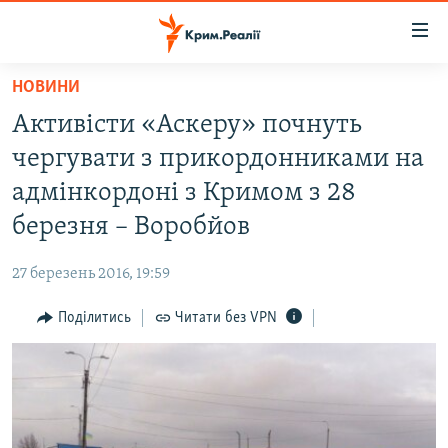
Доступність
посилання
Перейти
НОВИНИ
до
НОВИНИ
Активісти «Аскеру» почнуть
основного
ВОДА.КРИМ
матеріалу
чергувати з прикордонниками на
ВІДЕО ТА ФОТО
Перейти
адмінкордоні з Кримом з 28
до
ПОЛІТИКА
березня – Воробйов
основної
БЛОГИ
навігації
27 березень 2016, 19:59
Перейти
ПОГЛЯД
до
Поділитись
Читати без VPN
ІНТЕРВ'Ю
пошуку
ВСЕ ЗА ДЕНЬ
СПЕЦПРОЕКТИ
ЯК ОБІЙТИ БЛОКУВАННЯ
ДЕПОРТАЦІЯ