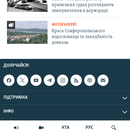
кримських судах розглядають
звинувачення в держзраді
ФОТОГАЛЕРЕЇ
Краса Сімферопольського
водосховища та занедбаність
довкола
ДОЛУЧАЙСЯ!
ПІДТРИМКА
ІНФО
© Крим.Реалії, 2026 | Усі права застережено.
КТА
РУС