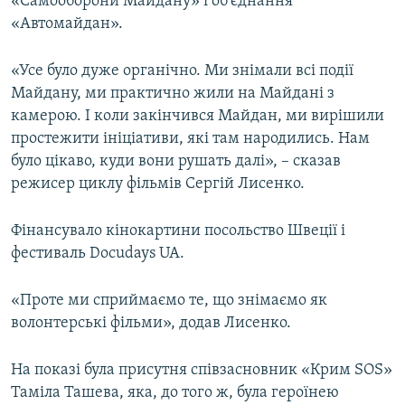
«Самооборони Майдану» і об'єднання
«Автомайдан».
«Усе було дуже органічно. Ми знімали всі події
Майдану, ми практично жили на Майдані з
камерою. І коли закінчився Майдан, ми вирішили
простежити ініціативи, які там народились. Нам
було цікаво, куди вони рушать далі», – сказав
режисер циклу фільмів Сергій Лисенко.
Фінансувало кінокартини посольство Швеції і
фестиваль Docudays UA.
«Проте ми сприймаємо те, що знімаємо як
волонтерські фільми», додав Лисенко.
На показі була присутня співзасновник «Крим SOS»
Таміла Ташева, яка, до того ж, була героїнею