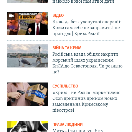
навколо нової пам'ятної дати
ВІДЕО
Блокада без сухопутної операції:
Крим сам себе не заправить і не
прогодує | Крим.Реалії
ВІЙНА ТА КРИМ
Російська влада обіцяє закрити
морський шлях українським
БпЛА до Севастополя. Чи реально
це?
СУСПІЛЬСТВО
«Крим – не Росія»: маркетплейс
Ozon припинив прийом нових
замовлень на Кримському
півострові
ПРАВА ЛЮДИНИ
Мить – і ти шпигун. Як у