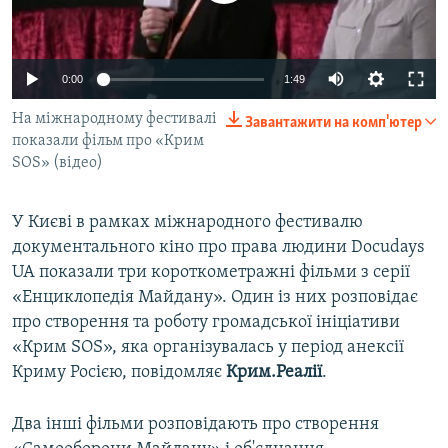
ВІДЕОУРОКИ «ELIFBE»
Русский
СВІДЧЕННЯ ОКУПАЦІЇ
Qırımtatar
0:00
1:49
УКРАЇНСЬКА ПРОБЛЕМА КРИМУ
На міжнародному фестивалі
Завантажити на комп'ютер
ДОЛУЧАЙСЯ!
ІНФОГРАФІКА
показали фільм про «Крим
SOS» (відео)
Усі сайти RFE/RL
У Києві в рамках міжнародного фестивалю
документального кіно про права людини Docudays
UA показали три короткометражні фільми з серії
«Енциклопедія Майдану». Один із них розповідає
про створення та роботу громадської ініціативи
«Крим SOS», яка організувалась у період анексії
Криму Росією, повідомляє
Крим.Реалії
.
Два інші фільми розповідають про створення