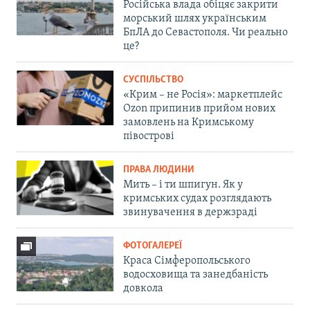
Російська влада обіцяє закрити
морський шлях українським
БпЛА до Севастополя. Чи реально
це?
СУСПІЛЬСТВО
«Крим – не Росія»: маркетплейс
Ozon припинив прийом нових
замовлень на Кримському
півострові
ПРАВА ЛЮДИНИ
Мить – і ти шпигун. Як у
кримських судах розглядають
звинувачення в держзраді
ФОТОГАЛЕРЕЇ
Краса Сімферопольського
водосховища та занедбаність
довкола