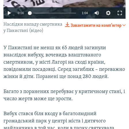
ВІДЕОУРОКИ «ELIFBE»
Русский
0:00
1:04
СВІДЧЕННЯ ОКУПАЦІЇ
Qırımtatar
Наслідки нападу смертника
Завантажити на комп'ютер
УКРАЇНСЬКА ПРОБЛЕМА КРИМУ
у Пакистані (відео)
ДОЛУЧАЙСЯ!
ІНФОГРАФІКА
У Пакистані не менш як 65 людей загинули
внаслідок вибуху, вочевидь влаштованого
смертником, у місті Лагорі на сході країни,
Усі сайти RFE/RL
повідомили посадовці. Серед загиблих – переважно
жінки й діти. Поранені ще понад 280 людей.
Багато з поранених перебуває у критичному стані, і
число жертв може ще зрости.
Вибух стався біля входу в багатолюдний
громадський парк у центрі міста і дитячого
майданчика в той час, коли в парку святкувала