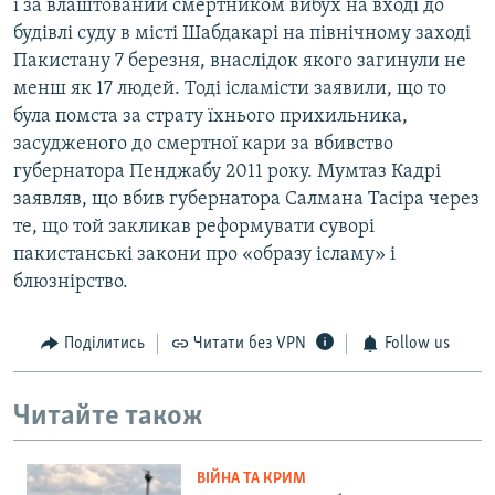
і за влаштований смертником вибух на вході до
будівлі суду в місті Шабдакарі на північному заході
Пакистану 7 березня, внаслідок якого загинули не
менш як 17 людей. Тоді ісламісти заявили, що то
була помста за страту їхнього прихильника,
засудженого до смертної кари за вбивство
губернатора Пенджабу 2011 року. Мумтаз Кадрі
заявляв, що вбив губернатора Салмана Тасіра через
те, що той закликав реформувати суворі
пакистанські закони про «образу ісламу» і
блюзнірство.
Поділитись
Читати без VPN
Follow us
Читайте також
ВІЙНА ТА КРИМ