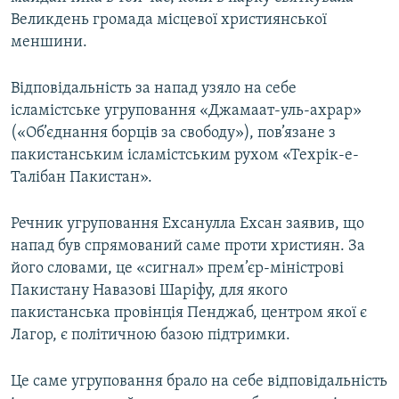
Великдень громада місцевої християнської
меншини.
Відповідальність за напад узяло на себе
ісламістське угруповання «Джамаат-уль-ахрар»
(«Об’єднання борців за свободу»), пов’язане з
пакистанським ісламістським рухом «Техрік-е-
Талібан Пакистан».
Речник угруповання Ехсанулла Ехсан заявив, що
напад був спрямований саме проти християн. За
його словами, це «сигнал» прем’єр-міністрові
Пакистану Навазові Шаріфу, для якого
пакистанська провінція Пенджаб, центром якої є
Лагор, є політичною базою підтримки.
Це саме угруповання брало на себе відповідальність